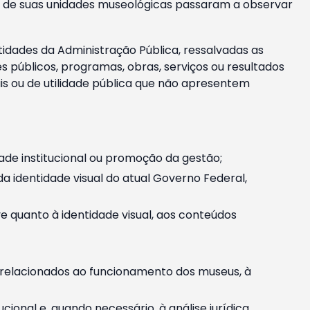
m e de suas unidades museológicas passaram a observar
tidades da Administração Pública, ressalvadas as
públicos, programas, obras, serviços ou resultados
is ou de utilidade pública que não apresentem
ade institucional ou promoção da gestão;
identidade visual do atual Governo Federal,
ive quanto à identidade visual, aos conteúdos
, relacionados ao funcionamento dos museus, à
onal e, quando necessário, à análise jurídica.