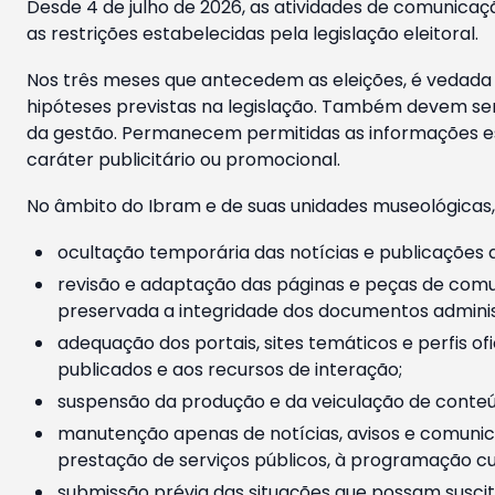
Desde 4 de julho de 2026, as atividades de comunicaçã
as restrições estabelecidas pela legislação eleitoral.
Nos três meses que antecedem as eleições, é vedada a
hipóteses previstas na legislação. Também devem ser
da gestão. Permanecem permitidas as informações est
caráter publicitário ou promocional.
No âmbito do Ibram e de suas unidades museológicas,
ocultação temporária das notícias e publicações a
revisão e adaptação das páginas e peças de comu
preservada a integridade dos documentos administ
adequação dos portais, sites temáticos e perfis ofi
publicados e aos recursos de interação;
suspensão da produção e da veiculação de conteúd
manutenção apenas de notícias, avisos e comunica
prestação de serviços públicos, à programação cul
submissão prévia das situações que possam suscita