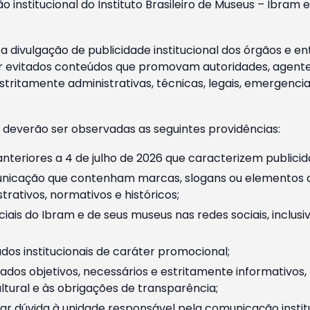
o institucional do Instituto Brasileiro de Museus – Ibra
 divulgação de publicidade institucional dos órgãos e en
 evitados conteúdos que promovam autoridades, agentes 
ritamente administrativas, técnicas, legais, emergencia
 deverão ser observadas as seguintes providências:
nteriores a 4 de julho de 2026 que caracterizem publicid
nicação que contenham marcas, slogans ou elementos da 
rativos, normativos e históricos;
ciais do Ibram e de seus museus nas redes sociais, inclus
os institucionais de caráter promocional;
dos objetivos, necessários e estritamente informativos
tural e às obrigações de transparência;
r dúvida à unidade responsável pela comunicação instituci