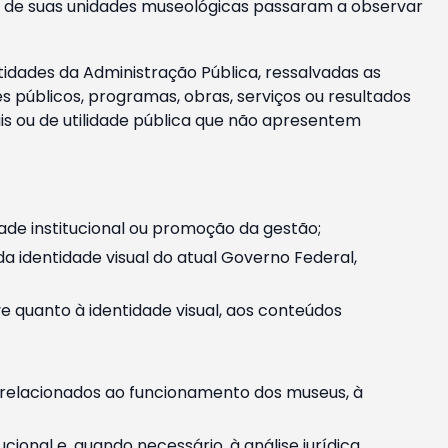
m e de suas unidades museológicas passaram a observar
tidades da Administração Pública, ressalvadas as
públicos, programas, obras, serviços ou resultados
is ou de utilidade pública que não apresentem
ade institucional ou promoção da gestão;
identidade visual do atual Governo Federal,
ive quanto à identidade visual, aos conteúdos
, relacionados ao funcionamento dos museus, à
onal e, quando necessário, à análise jurídica.