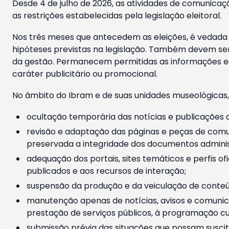
Desde 4 de julho de 2026, as atividades de comunicaçã
as restrições estabelecidas pela legislação eleitoral.
Nos três meses que antecedem as eleições, é vedada a
hipóteses previstas na legislação. Também devem ser
da gestão. Permanecem permitidas as informações est
caráter publicitário ou promocional.
No âmbito do Ibram e de suas unidades museológicas,
ocultação temporária das notícias e publicações a
revisão e adaptação das páginas e peças de comu
preservada a integridade dos documentos administ
adequação dos portais, sites temáticos e perfis ofi
publicados e aos recursos de interação;
suspensão da produção e da veiculação de conteúd
manutenção apenas de notícias, avisos e comunica
prestação de serviços públicos, à programação cul
submissão prévia das situações que possam suscita