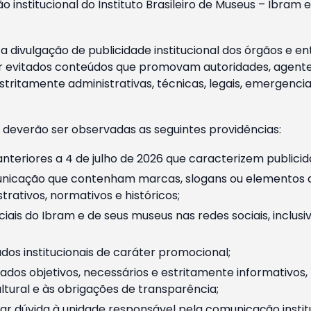
o institucional do Instituto Brasileiro de Museus – Ibra
 divulgação de publicidade institucional dos órgãos e en
 evitados conteúdos que promovam autoridades, agentes 
ritamente administrativas, técnicas, legais, emergencia
 deverão ser observadas as seguintes providências:
nteriores a 4 de julho de 2026 que caracterizem publicid
nicação que contenham marcas, slogans ou elementos da 
rativos, normativos e históricos;
ciais do Ibram e de seus museus nas redes sociais, inclus
os institucionais de caráter promocional;
dos objetivos, necessários e estritamente informativos
tural e às obrigações de transparência;
r dúvida à unidade responsável pela comunicação instituci