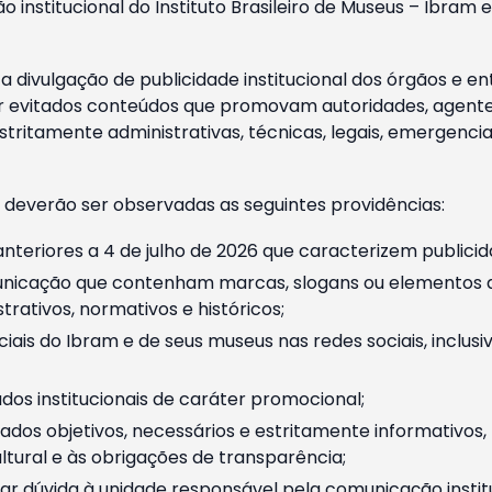
o institucional do Instituto Brasileiro de Museus – Ibra
 divulgação de publicidade institucional dos órgãos e en
 evitados conteúdos que promovam autoridades, agentes 
ritamente administrativas, técnicas, legais, emergencia
 deverão ser observadas as seguintes providências:
nteriores a 4 de julho de 2026 que caracterizem publicid
nicação que contenham marcas, slogans ou elementos da 
rativos, normativos e históricos;
ciais do Ibram e de seus museus nas redes sociais, inclus
os institucionais de caráter promocional;
dos objetivos, necessários e estritamente informativos
tural e às obrigações de transparência;
r dúvida à unidade responsável pela comunicação instituci