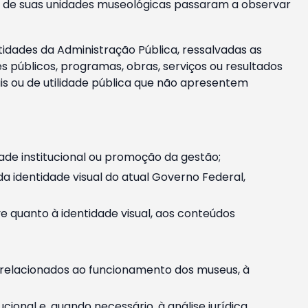
m e de suas unidades museológicas passaram a observar
tidades da Administração Pública, ressalvadas as
públicos, programas, obras, serviços ou resultados
is ou de utilidade pública que não apresentem
ade institucional ou promoção da gestão;
identidade visual do atual Governo Federal,
ive quanto à identidade visual, aos conteúdos
, relacionados ao funcionamento dos museus, à
onal e, quando necessário, à análise jurídica.