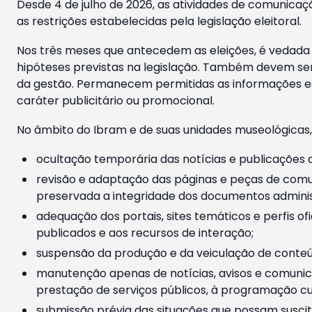
Desde 4 de julho de 2026, as atividades de comunicaçã
as restrições estabelecidas pela legislação eleitoral.
Nos três meses que antecedem as eleições, é vedada a
hipóteses previstas na legislação. Também devem ser
da gestão. Permanecem permitidas as informações est
caráter publicitário ou promocional.
No âmbito do Ibram e de suas unidades museológicas,
ocultação temporária das notícias e publicações a
revisão e adaptação das páginas e peças de comu
preservada a integridade dos documentos administ
adequação dos portais, sites temáticos e perfis ofi
publicados e aos recursos de interação;
suspensão da produção e da veiculação de conteúd
manutenção apenas de notícias, avisos e comunica
prestação de serviços públicos, à programação cul
submissão prévia das situações que possam suscita