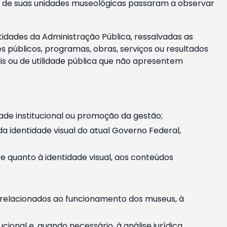
m e de suas unidades museológicas passaram a observar
tidades da Administração Pública, ressalvadas as
públicos, programas, obras, serviços ou resultados
is ou de utilidade pública que não apresentem
ade institucional ou promoção da gestão;
identidade visual do atual Governo Federal,
ive quanto à identidade visual, aos conteúdos
, relacionados ao funcionamento dos museus, à
onal e, quando necessário, à análise jurídica.