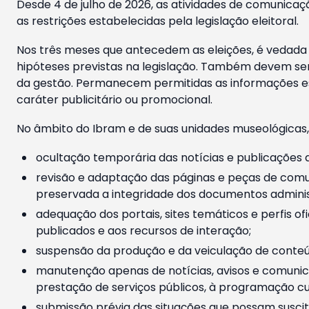
Desde 4 de julho de 2026, as atividades de comunicaçã
as restrições estabelecidas pela legislação eleitoral.
Nos três meses que antecedem as eleições, é vedada a
hipóteses previstas na legislação. Também devem ser
da gestão. Permanecem permitidas as informações est
caráter publicitário ou promocional.
No âmbito do Ibram e de suas unidades museológicas,
ocultação temporária das notícias e publicações a
revisão e adaptação das páginas e peças de comu
preservada a integridade dos documentos administ
adequação dos portais, sites temáticos e perfis ofi
publicados e aos recursos de interação;
suspensão da produção e da veiculação de conteúd
manutenção apenas de notícias, avisos e comunica
prestação de serviços públicos, à programação cul
submissão prévia das situações que possam suscita