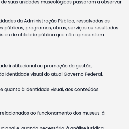
m e de suas unidades museológicas passaram a observar
tidades da Administração Pública, ressalvadas as
públicos, programas, obras, serviços ou resultados
is ou de utilidade pública que não apresentem
ade institucional ou promoção da gestão;
identidade visual do atual Governo Federal,
ive quanto à identidade visual, aos conteúdos
, relacionados ao funcionamento dos museus, à
onal e, quando necessário, à análise jurídica.