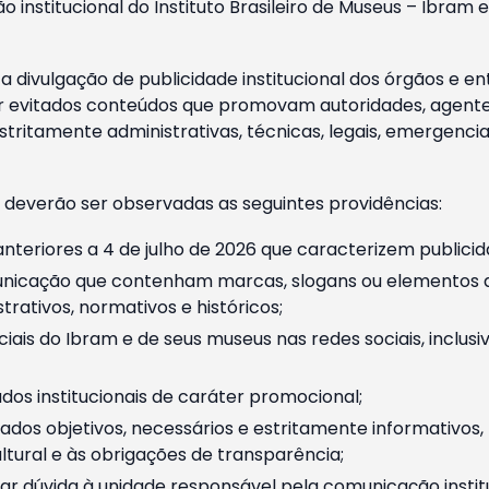
o institucional do Instituto Brasileiro de Museus – Ibra
 divulgação de publicidade institucional dos órgãos e en
 evitados conteúdos que promovam autoridades, agentes 
ritamente administrativas, técnicas, legais, emergencia
 deverão ser observadas as seguintes providências:
nteriores a 4 de julho de 2026 que caracterizem publicid
nicação que contenham marcas, slogans ou elementos da 
rativos, normativos e históricos;
ciais do Ibram e de seus museus nas redes sociais, inclus
os institucionais de caráter promocional;
dos objetivos, necessários e estritamente informativos
tural e às obrigações de transparência;
r dúvida à unidade responsável pela comunicação instituci