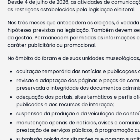
Desde 4 de julho de 2026, as atividades de comunicaçã
as restrições estabelecidas pela legislação eleitoral.
Nos três meses que antecedem as eleições, é vedada a
hipóteses previstas na legislação. Também devem ser
da gestão. Permanecem permitidas as informações est
caráter publicitário ou promocional.
No âmbito do Ibram e de suas unidades museológicas,
ocultação temporária das notícias e publicações a
revisão e adaptação das páginas e peças de comu
preservada a integridade dos documentos administ
adequação dos portais, sites temáticos e perfis ofi
publicados e aos recursos de interação;
suspensão da produção e da veiculação de conteúd
manutenção apenas de notícias, avisos e comunica
prestação de serviços públicos, à programação cul
submissão prévia das situações que possam suscita