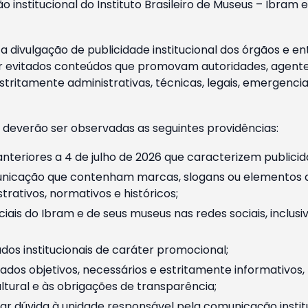
o institucional do Instituto Brasileiro de Museus – Ibra
 divulgação de publicidade institucional dos órgãos e en
 evitados conteúdos que promovam autoridades, agentes 
ritamente administrativas, técnicas, legais, emergencia
 deverão ser observadas as seguintes providências:
nteriores a 4 de julho de 2026 que caracterizem publicid
nicação que contenham marcas, slogans ou elementos da 
rativos, normativos e históricos;
ciais do Ibram e de seus museus nas redes sociais, inclus
os institucionais de caráter promocional;
dos objetivos, necessários e estritamente informativos
tural e às obrigações de transparência;
r dúvida à unidade responsável pela comunicação instituci