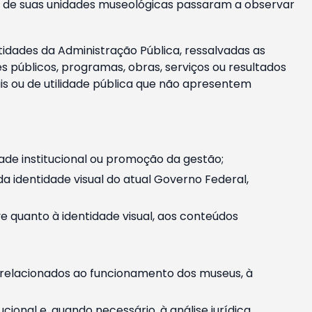
m e de suas unidades museológicas passaram a observar
tidades da Administração Pública, ressalvadas as
públicos, programas, obras, serviços ou resultados
is ou de utilidade pública que não apresentem
ade institucional ou promoção da gestão;
identidade visual do atual Governo Federal,
ive quanto à identidade visual, aos conteúdos
, relacionados ao funcionamento dos museus, à
onal e, quando necessário, à análise jurídica.