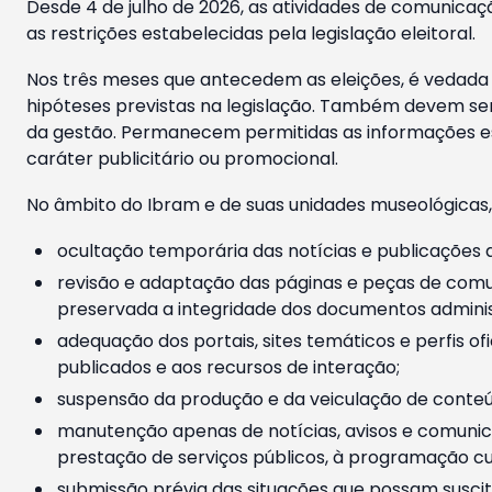
Desde 4 de julho de 2026, as atividades de comunicaçã
as restrições estabelecidas pela legislação eleitoral.
Nos três meses que antecedem as eleições, é vedada a
hipóteses previstas na legislação. Também devem ser
da gestão. Permanecem permitidas as informações est
caráter publicitário ou promocional.
No âmbito do Ibram e de suas unidades museológicas,
ocultação temporária das notícias e publicações a
revisão e adaptação das páginas e peças de comu
preservada a integridade dos documentos administ
adequação dos portais, sites temáticos e perfis ofi
publicados e aos recursos de interação;
suspensão da produção e da veiculação de conteúd
manutenção apenas de notícias, avisos e comunica
prestação de serviços públicos, à programação cul
submissão prévia das situações que possam suscita