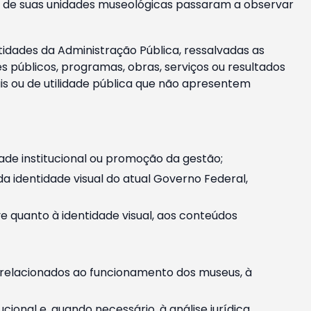
m e de suas unidades museológicas passaram a observar
tidades da Administração Pública, ressalvadas as
públicos, programas, obras, serviços ou resultados
is ou de utilidade pública que não apresentem
ade institucional ou promoção da gestão;
identidade visual do atual Governo Federal,
ive quanto à identidade visual, aos conteúdos
, relacionados ao funcionamento dos museus, à
onal e, quando necessário, à análise jurídica.