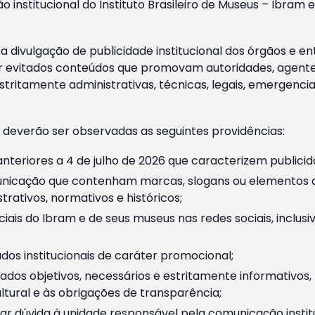
o institucional do Instituto Brasileiro de Museus – Ibra
 divulgação de publicidade institucional dos órgãos e en
 evitados conteúdos que promovam autoridades, agentes 
ritamente administrativas, técnicas, legais, emergencia
 deverão ser observadas as seguintes providências:
nteriores a 4 de julho de 2026 que caracterizem publicid
nicação que contenham marcas, slogans ou elementos da 
rativos, normativos e históricos;
ciais do Ibram e de seus museus nas redes sociais, inclus
os institucionais de caráter promocional;
dos objetivos, necessários e estritamente informativos
tural e às obrigações de transparência;
r dúvida à unidade responsável pela comunicação instituci