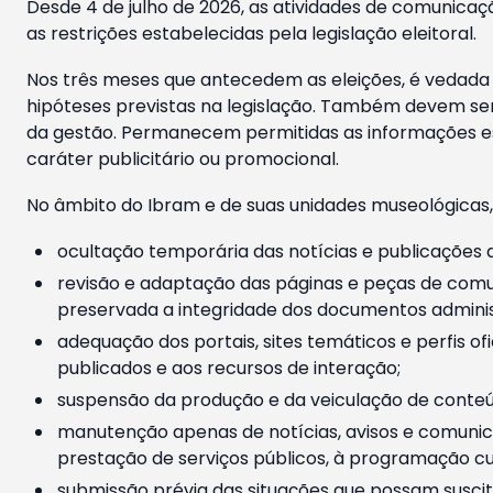
Desde 4 de julho de 2026, as atividades de comunicaçã
as restrições estabelecidas pela legislação eleitoral.
Nos três meses que antecedem as eleições, é vedada a
hipóteses previstas na legislação. Também devem ser
da gestão. Permanecem permitidas as informações est
caráter publicitário ou promocional.
No âmbito do Ibram e de suas unidades museológicas,
ocultação temporária das notícias e publicações a
revisão e adaptação das páginas e peças de comu
preservada a integridade dos documentos administ
adequação dos portais, sites temáticos e perfis ofi
publicados e aos recursos de interação;
suspensão da produção e da veiculação de conteúd
manutenção apenas de notícias, avisos e comunica
prestação de serviços públicos, à programação cul
submissão prévia das situações que possam suscita