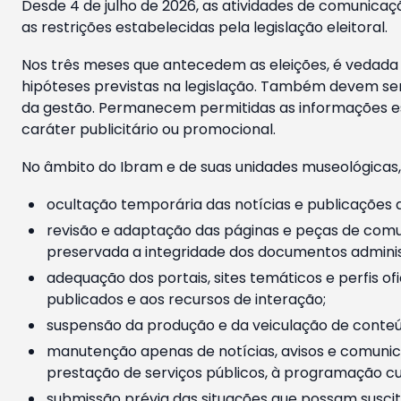
Desde 4 de julho de 2026, as atividades de comunicaçã
as restrições estabelecidas pela legislação eleitoral.
Nos três meses que antecedem as eleições, é vedada a
hipóteses previstas na legislação. Também devem ser
da gestão. Permanecem permitidas as informações est
caráter publicitário ou promocional.
No âmbito do Ibram e de suas unidades museológicas,
ocultação temporária das notícias e publicações a
revisão e adaptação das páginas e peças de comu
preservada a integridade dos documentos administ
adequação dos portais, sites temáticos e perfis ofi
publicados e aos recursos de interação;
suspensão da produção e da veiculação de conteúd
manutenção apenas de notícias, avisos e comunica
prestação de serviços públicos, à programação cul
submissão prévia das situações que possam suscita