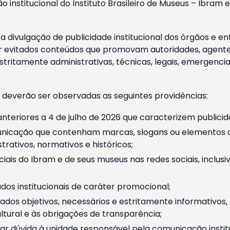
o institucional do Instituto Brasileiro de Museus – Ibra
 divulgação de publicidade institucional dos órgãos e en
 evitados conteúdos que promovam autoridades, agentes 
ritamente administrativas, técnicas, legais, emergencia
 deverão ser observadas as seguintes providências:
nteriores a 4 de julho de 2026 que caracterizem publicid
nicação que contenham marcas, slogans ou elementos da 
rativos, normativos e históricos;
ciais do Ibram e de seus museus nas redes sociais, inclus
os institucionais de caráter promocional;
dos objetivos, necessários e estritamente informativos
tural e às obrigações de transparência;
r dúvida à unidade responsável pela comunicação instituci