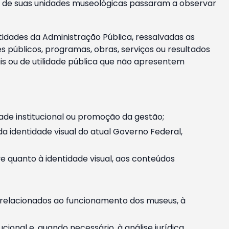
m e de suas unidades museológicas passaram a observar
tidades da Administração Pública, ressalvadas as
públicos, programas, obras, serviços ou resultados
is ou de utilidade pública que não apresentem
ade institucional ou promoção da gestão;
identidade visual do atual Governo Federal,
ive quanto à identidade visual, aos conteúdos
, relacionados ao funcionamento dos museus, à
onal e, quando necessário, à análise jurídica.