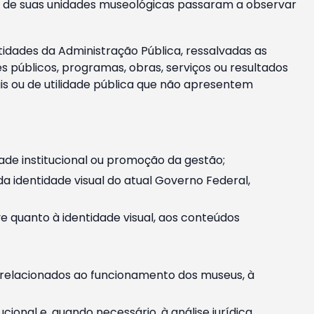
m e de suas unidades museológicas passaram a observar
tidades da Administração Pública, ressalvadas as
públicos, programas, obras, serviços ou resultados
is ou de utilidade pública que não apresentem
ade institucional ou promoção da gestão;
identidade visual do atual Governo Federal,
ive quanto à identidade visual, aos conteúdos
, relacionados ao funcionamento dos museus, à
onal e, quando necessário, à análise jurídica.