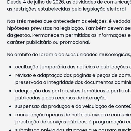
Desde 4 de julho de 2026, as atividades de comunicaçã
as restrições estabelecidas pela legislação eleitoral.
Nos três meses que antecedem as eleições, é vedada a
hipóteses previstas na legislação. Também devem ser
da gestão. Permanecem permitidas as informações est
caráter publicitário ou promocional.
No âmbito do Ibram e de suas unidades museológicas,
ocultação temporária das notícias e publicações a
revisão e adaptação das páginas e peças de comu
preservada a integridade dos documentos administ
adequação dos portais, sites temáticos e perfis ofi
publicados e aos recursos de interação;
suspensão da produção e da veiculação de conteúd
manutenção apenas de notícias, avisos e comunica
prestação de serviços públicos, à programação cul
submissão prévia das situações que possam suscita