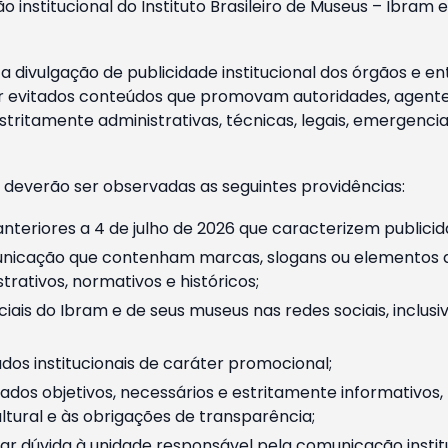
o institucional do Instituto Brasileiro de Museus – Ibra
 divulgação de publicidade institucional dos órgãos e en
 evitados conteúdos que promovam autoridades, agentes 
ritamente administrativas, técnicas, legais, emergencia
 deverão ser observadas as seguintes providências:
nteriores a 4 de julho de 2026 que caracterizem publicid
nicação que contenham marcas, slogans ou elementos da 
rativos, normativos e históricos;
ciais do Ibram e de seus museus nas redes sociais, inclus
os institucionais de caráter promocional;
dos objetivos, necessários e estritamente informativos
tural e às obrigações de transparência;
r dúvida à unidade responsável pela comunicação instituci