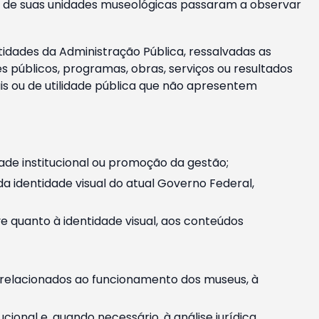
m e de suas unidades museológicas passaram a observar
tidades da Administração Pública, ressalvadas as
públicos, programas, obras, serviços ou resultados
is ou de utilidade pública que não apresentem
ade institucional ou promoção da gestão;
identidade visual do atual Governo Federal,
ive quanto à identidade visual, aos conteúdos
, relacionados ao funcionamento dos museus, à
onal e, quando necessário, à análise jurídica.