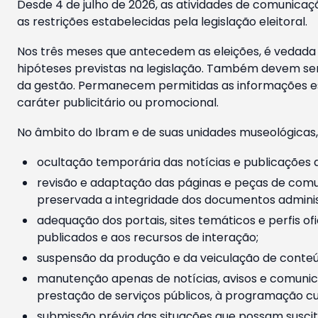
Desde 4 de julho de 2026, as atividades de comunicaçã
as restrições estabelecidas pela legislação eleitoral.
Nos três meses que antecedem as eleições, é vedada a
hipóteses previstas na legislação. Também devem ser
da gestão. Permanecem permitidas as informações est
caráter publicitário ou promocional.
No âmbito do Ibram e de suas unidades museológicas,
ocultação temporária das notícias e publicações a
revisão e adaptação das páginas e peças de comu
preservada a integridade dos documentos administ
adequação dos portais, sites temáticos e perfis ofi
publicados e aos recursos de interação;
suspensão da produção e da veiculação de conteúd
manutenção apenas de notícias, avisos e comunica
prestação de serviços públicos, à programação cul
submissão prévia das situações que possam suscita