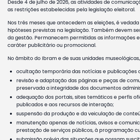
Desde 4 de julho de 2026, as atividades de comunicaçã
as restrições estabelecidas pela legislação eleitoral.
Nos três meses que antecedem as eleições, é vedada a
hipóteses previstas na legislação. Também devem ser
da gestão. Permanecem permitidas as informações est
caráter publicitário ou promocional.
No âmbito do Ibram e de suas unidades museológicas,
ocultação temporária das notícias e publicações a
revisão e adaptação das páginas e peças de comu
preservada a integridade dos documentos administ
adequação dos portais, sites temáticos e perfis ofi
publicados e aos recursos de interação;
suspensão da produção e da veiculação de conteúd
manutenção apenas de notícias, avisos e comunica
prestação de serviços públicos, à programação cul
submissão prévia das situações que possam suscita