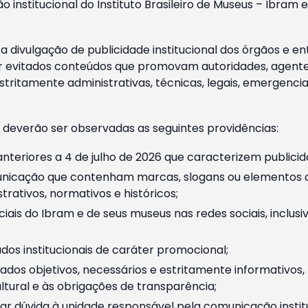
o institucional do Instituto Brasileiro de Museus – Ibra
 divulgação de publicidade institucional dos órgãos e en
 evitados conteúdos que promovam autoridades, agentes 
ritamente administrativas, técnicas, legais, emergencia
 deverão ser observadas as seguintes providências:
nteriores a 4 de julho de 2026 que caracterizem publicid
nicação que contenham marcas, slogans ou elementos da 
rativos, normativos e históricos;
ciais do Ibram e de seus museus nas redes sociais, inclus
os institucionais de caráter promocional;
dos objetivos, necessários e estritamente informativos
tural e às obrigações de transparência;
r dúvida à unidade responsável pela comunicação instituci