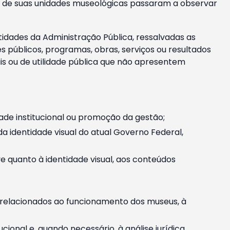
m e de suas unidades museológicas passaram a observar
tidades da Administração Pública, ressalvadas as
públicos, programas, obras, serviços ou resultados
is ou de utilidade pública que não apresentem
ade institucional ou promoção da gestão;
identidade visual do atual Governo Federal,
ive quanto à identidade visual, aos conteúdos
, relacionados ao funcionamento dos museus, à
onal e, quando necessário, à análise jurídica.