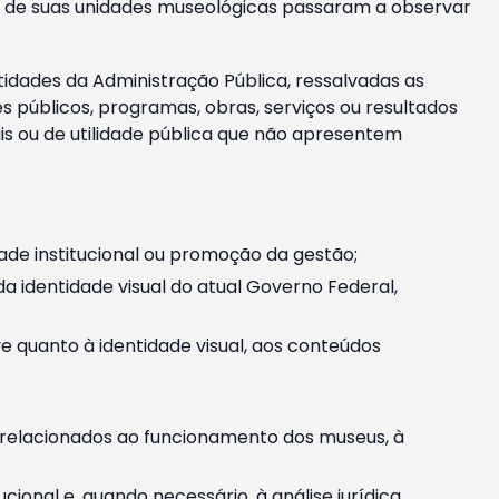
m e de suas unidades museológicas passaram a observar
tidades da Administração Pública, ressalvadas as
públicos, programas, obras, serviços ou resultados
is ou de utilidade pública que não apresentem
ade institucional ou promoção da gestão;
identidade visual do atual Governo Federal,
ive quanto à identidade visual, aos conteúdos
, relacionados ao funcionamento dos museus, à
onal e, quando necessário, à análise jurídica.