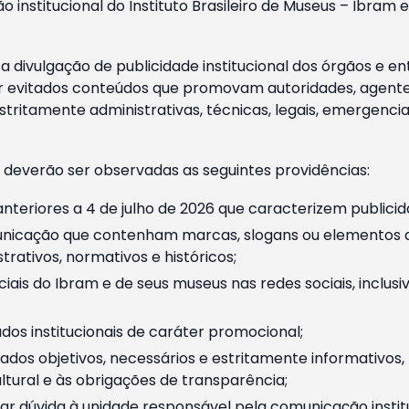
o institucional do Instituto Brasileiro de Museus – Ibra
 divulgação de publicidade institucional dos órgãos e en
 evitados conteúdos que promovam autoridades, agentes 
ritamente administrativas, técnicas, legais, emergencia
 deverão ser observadas as seguintes providências:
nteriores a 4 de julho de 2026 que caracterizem publicid
nicação que contenham marcas, slogans ou elementos da 
rativos, normativos e históricos;
ciais do Ibram e de seus museus nas redes sociais, inclus
os institucionais de caráter promocional;
dos objetivos, necessários e estritamente informativos
tural e às obrigações de transparência;
r dúvida à unidade responsável pela comunicação instituci