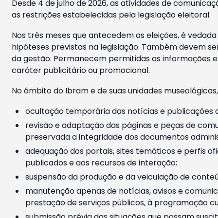
Desde 4 de julho de 2026, as atividades de comunicaçã
as restrições estabelecidas pela legislação eleitoral.
Nos três meses que antecedem as eleições, é vedada a
hipóteses previstas na legislação. Também devem ser
da gestão. Permanecem permitidas as informações est
caráter publicitário ou promocional.
No âmbito do Ibram e de suas unidades museológicas,
ocultação temporária das notícias e publicações a
revisão e adaptação das páginas e peças de comu
preservada a integridade dos documentos administ
adequação dos portais, sites temáticos e perfis ofi
publicados e aos recursos de interação;
suspensão da produção e da veiculação de conteúd
manutenção apenas de notícias, avisos e comunica
prestação de serviços públicos, à programação cul
submissão prévia das situações que possam suscita