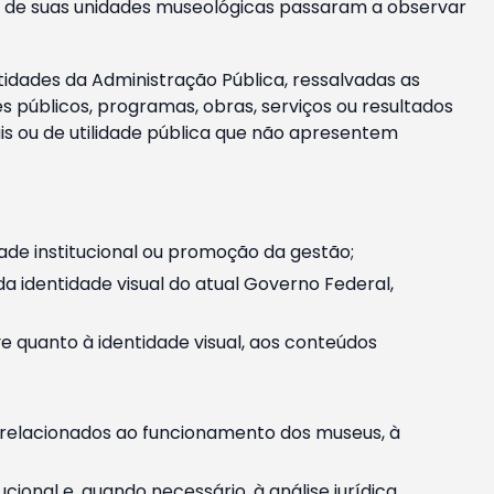
m e de suas unidades museológicas passaram a observar
tidades da Administração Pública, ressalvadas as
públicos, programas, obras, serviços ou resultados
is ou de utilidade pública que não apresentem
ade institucional ou promoção da gestão;
identidade visual do atual Governo Federal,
ive quanto à identidade visual, aos conteúdos
, relacionados ao funcionamento dos museus, à
onal e, quando necessário, à análise jurídica.