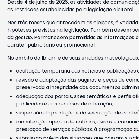
Desde 4 de julho de 2026, as atividades de comunicaçã
as restrições estabelecidas pela legislação eleitoral.
Nos três meses que antecedem as eleições, é vedada a
hipóteses previstas na legislação. Também devem ser
da gestão. Permanecem permitidas as informações est
caráter publicitário ou promocional.
No âmbito do Ibram e de suas unidades museológicas,
ocultação temporária das notícias e publicações a
revisão e adaptação das páginas e peças de comu
preservada a integridade dos documentos administ
adequação dos portais, sites temáticos e perfis ofi
publicados e aos recursos de interação;
suspensão da produção e da veiculação de conteúd
manutenção apenas de notícias, avisos e comunica
prestação de serviços públicos, à programação cul
submissão prévia das situações que possam suscita