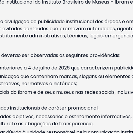
o institucional do Instituto Brasileiro de Museus – Ibra
 divulgação de publicidade institucional dos órgãos e en
 evitados conteúdos que promovam autoridades, agentes 
ritamente administrativas, técnicas, legais, emergencia
 deverão ser observadas as seguintes providências:
nteriores a 4 de julho de 2026 que caracterizem publicid
nicação que contenham marcas, slogans ou elementos da 
rativos, normativos e históricos;
ciais do Ibram e de seus museus nas redes sociais, inclus
os institucionais de caráter promocional;
dos objetivos, necessários e estritamente informativos
tural e às obrigações de transparência;
r dúvida à unidade responsável pela comunicação instituci