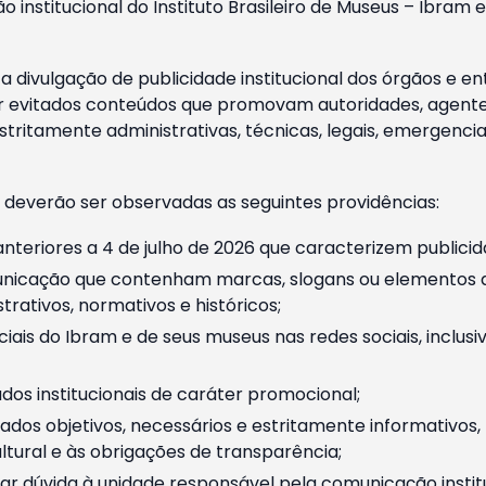
o institucional do Instituto Brasileiro de Museus – Ibra
 divulgação de publicidade institucional dos órgãos e en
 evitados conteúdos que promovam autoridades, agentes 
ritamente administrativas, técnicas, legais, emergencia
 deverão ser observadas as seguintes providências:
nteriores a 4 de julho de 2026 que caracterizem publicid
nicação que contenham marcas, slogans ou elementos da 
rativos, normativos e históricos;
ciais do Ibram e de seus museus nas redes sociais, inclus
os institucionais de caráter promocional;
dos objetivos, necessários e estritamente informativos
tural e às obrigações de transparência;
r dúvida à unidade responsável pela comunicação instituci