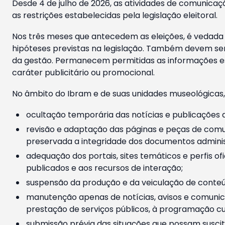
Desde 4 de julho de 2026, as atividades de comunicaçã
as restrições estabelecidas pela legislação eleitoral.
Nos três meses que antecedem as eleições, é vedada a
hipóteses previstas na legislação. Também devem ser
da gestão. Permanecem permitidas as informações est
caráter publicitário ou promocional.
No âmbito do Ibram e de suas unidades museológicas,
ocultação temporária das notícias e publicações a
revisão e adaptação das páginas e peças de comu
preservada a integridade dos documentos administ
adequação dos portais, sites temáticos e perfis ofi
publicados e aos recursos de interação;
suspensão da produção e da veiculação de conteúd
manutenção apenas de notícias, avisos e comunica
prestação de serviços públicos, à programação cul
submissão prévia das situações que possam suscita