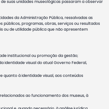
m e de suas unidades museológicas passaram a observar
tidades da Administração Pública, ressalvadas as
públicos, programas, obras, serviços ou resultados
is ou de utilidade pública que não apresentem
ade institucional ou promoção da gestão;
identidade visual do atual Governo Federal,
ive quanto à identidade visual, aos conteúdos
, relacionados ao funcionamento dos museus, à
onal e, quando necessário, à análise jurídica.