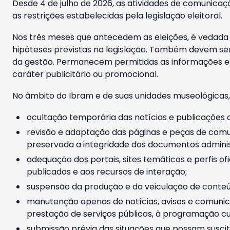
Desde 4 de julho de 2026, as atividades de comunicaçã
as restrições estabelecidas pela legislação eleitoral.
Nos três meses que antecedem as eleições, é vedada a
hipóteses previstas na legislação. Também devem ser
da gestão. Permanecem permitidas as informações est
caráter publicitário ou promocional.
No âmbito do Ibram e de suas unidades museológicas,
ocultação temporária das notícias e publicações a
revisão e adaptação das páginas e peças de comu
preservada a integridade dos documentos administ
adequação dos portais, sites temáticos e perfis ofi
publicados e aos recursos de interação;
suspensão da produção e da veiculação de conteúd
manutenção apenas de notícias, avisos e comunica
prestação de serviços públicos, à programação cul
submissão prévia das situações que possam suscita