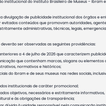
o institucional do Instituto Brasileiro de Museus – Ibra
 divulgação de publicidade institucional dos órgãos e en
 evitados conteúdos que promovam autoridades, agentes 
ritamente administrativas, técnicas, legais, emergencia
 deverão ser observadas as seguintes providências:
nteriores a 4 de julho de 2026 que caracterizem publicid
nicação que contenham marcas, slogans ou elementos da 
rativos, normativos e históricos;
ciais do Ibram e de seus museus nas redes sociais, inclus
os institucionais de caráter promocional;
dos objetivos, necessários e estritamente informativos
tural e às obrigações de transparência;
r dúvida à unidade responsável pela comunicação instituci