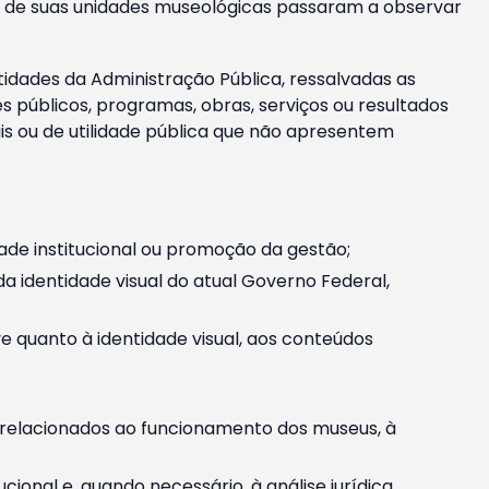
m e de suas unidades museológicas passaram a observar
tidades da Administração Pública, ressalvadas as
públicos, programas, obras, serviços ou resultados
is ou de utilidade pública que não apresentem
ade institucional ou promoção da gestão;
identidade visual do atual Governo Federal,
ive quanto à identidade visual, aos conteúdos
, relacionados ao funcionamento dos museus, à
onal e, quando necessário, à análise jurídica.