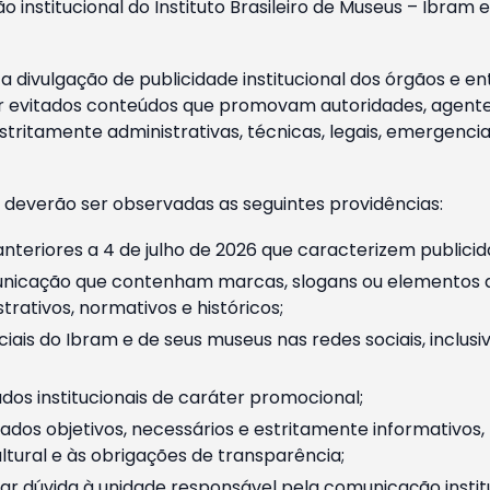
o institucional do Instituto Brasileiro de Museus – Ibra
 divulgação de publicidade institucional dos órgãos e en
 evitados conteúdos que promovam autoridades, agentes 
ritamente administrativas, técnicas, legais, emergencia
 deverão ser observadas as seguintes providências:
nteriores a 4 de julho de 2026 que caracterizem publicid
nicação que contenham marcas, slogans ou elementos da 
rativos, normativos e históricos;
ciais do Ibram e de seus museus nas redes sociais, inclus
os institucionais de caráter promocional;
dos objetivos, necessários e estritamente informativos
tural e às obrigações de transparência;
r dúvida à unidade responsável pela comunicação instituci