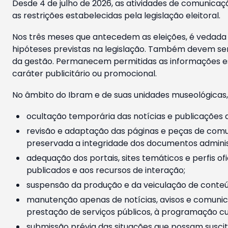
Desde 4 de julho de 2026, as atividades de comunicaçã
as restrições estabelecidas pela legislação eleitoral.
Nos três meses que antecedem as eleições, é vedada a
hipóteses previstas na legislação. Também devem ser
da gestão. Permanecem permitidas as informações est
caráter publicitário ou promocional.
No âmbito do Ibram e de suas unidades museológicas,
ocultação temporária das notícias e publicações a
revisão e adaptação das páginas e peças de comu
preservada a integridade dos documentos administ
adequação dos portais, sites temáticos e perfis ofi
publicados e aos recursos de interação;
suspensão da produção e da veiculação de conteúd
manutenção apenas de notícias, avisos e comunica
prestação de serviços públicos, à programação cul
submissão prévia das situações que possam suscita