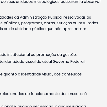
m e de suas unidades museológicas passaram a observar
tidades da Administração Pública, ressalvadas as
públicos, programas, obras, serviços ou resultados
is ou de utilidade pública que não apresentem
ade institucional ou promoção da gestão;
identidade visual do atual Governo Federal,
ive quanto à identidade visual, aos conteúdos
, relacionados ao funcionamento dos museus, à
onal e, quando necessário, à análise jurídica.