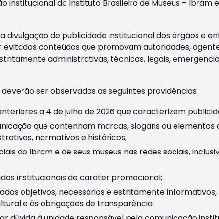
o institucional do Instituto Brasileiro de Museus – Ibra
 divulgação de publicidade institucional dos órgãos e en
 evitados conteúdos que promovam autoridades, agentes 
ritamente administrativas, técnicas, legais, emergencia
 deverão ser observadas as seguintes providências:
nteriores a 4 de julho de 2026 que caracterizem publicid
nicação que contenham marcas, slogans ou elementos da 
rativos, normativos e históricos;
ciais do Ibram e de seus museus nas redes sociais, inclus
os institucionais de caráter promocional;
dos objetivos, necessários e estritamente informativos
tural e às obrigações de transparência;
r dúvida à unidade responsável pela comunicação instituci