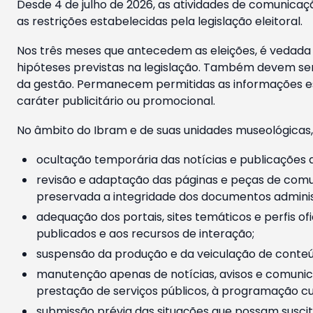
Desde 4 de julho de 2026, as atividades de comunicaçã
as restrições estabelecidas pela legislação eleitoral.
Nos três meses que antecedem as eleições, é vedada a
hipóteses previstas na legislação. Também devem ser
da gestão. Permanecem permitidas as informações est
caráter publicitário ou promocional.
No âmbito do Ibram e de suas unidades museológicas,
ocultação temporária das notícias e publicações a
revisão e adaptação das páginas e peças de comu
preservada a integridade dos documentos administ
adequação dos portais, sites temáticos e perfis ofi
publicados e aos recursos de interação;
suspensão da produção e da veiculação de conteúd
manutenção apenas de notícias, avisos e comunica
prestação de serviços públicos, à programação cul
submissão prévia das situações que possam suscita