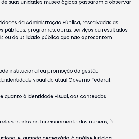
m e de suas unidades museológicas passaram a observar
tidades da Administração Pública, ressalvadas as
públicos, programas, obras, serviços ou resultados
is ou de utilidade pública que não apresentem
ade institucional ou promoção da gestão;
identidade visual do atual Governo Federal,
ive quanto à identidade visual, aos conteúdos
, relacionados ao funcionamento dos museus, à
onal e, quando necessário, à análise jurídica.