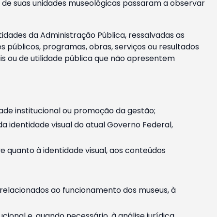
m e de suas unidades museológicas passaram a observar
tidades da Administração Pública, ressalvadas as
públicos, programas, obras, serviços ou resultados
is ou de utilidade pública que não apresentem
ade institucional ou promoção da gestão;
identidade visual do atual Governo Federal,
ive quanto à identidade visual, aos conteúdos
, relacionados ao funcionamento dos museus, à
onal e, quando necessário, à análise jurídica.