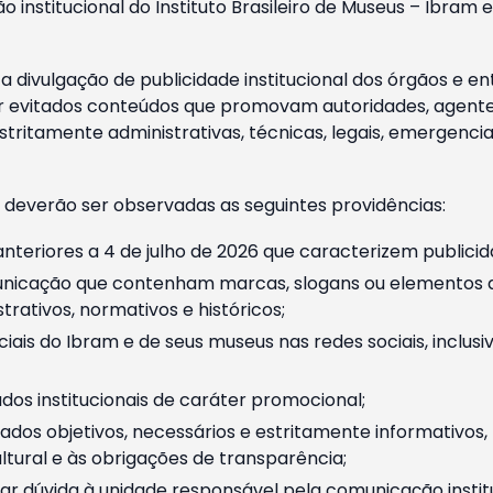
o institucional do Instituto Brasileiro de Museus – Ibra
 divulgação de publicidade institucional dos órgãos e en
 evitados conteúdos que promovam autoridades, agentes 
ritamente administrativas, técnicas, legais, emergencia
 deverão ser observadas as seguintes providências:
nteriores a 4 de julho de 2026 que caracterizem publicid
nicação que contenham marcas, slogans ou elementos da 
rativos, normativos e históricos;
ciais do Ibram e de seus museus nas redes sociais, inclus
os institucionais de caráter promocional;
dos objetivos, necessários e estritamente informativos
tural e às obrigações de transparência;
r dúvida à unidade responsável pela comunicação instituci