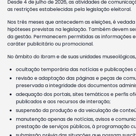
Desde 4 de julho de 2026, as atividades de comunicaçã
as restrições estabelecidas pela legislação eleitoral.
Nos três meses que antecedem as eleições, é vedada a
hipóteses previstas na legislação. Também devem ser
da gestão. Permanecem permitidas as informações est
caráter publicitário ou promocional.
No âmbito do Ibram e de suas unidades museológicas,
ocultação temporária das notícias e publicações a
revisão e adaptação das páginas e peças de comu
preservada a integridade dos documentos administ
adequação dos portais, sites temáticos e perfis ofi
publicados e aos recursos de interação;
suspensão da produção e da veiculação de conteúd
manutenção apenas de notícias, avisos e comunica
prestação de serviços públicos, à programação cul
submissão prévia das situações que possam suscita