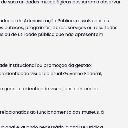
m e de suas unidades museológicas passaram a observar
tidades da Administração Pública, ressalvadas as
públicos, programas, obras, serviços ou resultados
is ou de utilidade pública que não apresentem
ade institucional ou promoção da gestão;
identidade visual do atual Governo Federal,
ive quanto à identidade visual, aos conteúdos
, relacionados ao funcionamento dos museus, à
onal e, quando necessário, à análise jurídica.