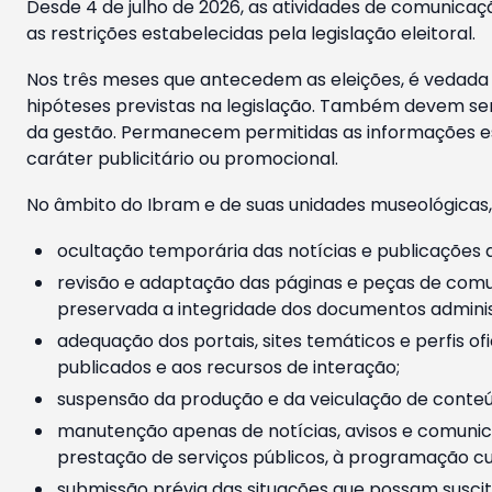
Desde 4 de julho de 2026, as atividades de comunicaçã
as restrições estabelecidas pela legislação eleitoral.
Nos três meses que antecedem as eleições, é vedada a
hipóteses previstas na legislação. Também devem ser
da gestão. Permanecem permitidas as informações est
caráter publicitário ou promocional.
No âmbito do Ibram e de suas unidades museológicas,
ocultação temporária das notícias e publicações a
revisão e adaptação das páginas e peças de comu
preservada a integridade dos documentos administ
adequação dos portais, sites temáticos e perfis ofi
publicados e aos recursos de interação;
suspensão da produção e da veiculação de conteúd
manutenção apenas de notícias, avisos e comunica
prestação de serviços públicos, à programação cul
submissão prévia das situações que possam suscita