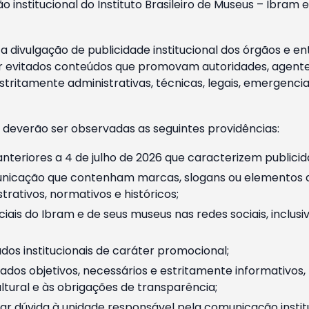
o institucional do Instituto Brasileiro de Museus – Ibra
 divulgação de publicidade institucional dos órgãos e en
 evitados conteúdos que promovam autoridades, agentes 
ritamente administrativas, técnicas, legais, emergencia
 deverão ser observadas as seguintes providências:
nteriores a 4 de julho de 2026 que caracterizem publicid
nicação que contenham marcas, slogans ou elementos da 
rativos, normativos e históricos;
ciais do Ibram e de seus museus nas redes sociais, inclus
os institucionais de caráter promocional;
dos objetivos, necessários e estritamente informativos
tural e às obrigações de transparência;
r dúvida à unidade responsável pela comunicação instituci