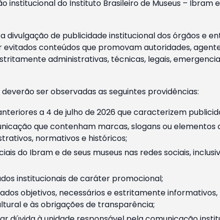
o institucional do Instituto Brasileiro de Museus – Ibra
 divulgação de publicidade institucional dos órgãos e en
 evitados conteúdos que promovam autoridades, agentes 
ritamente administrativas, técnicas, legais, emergencia
 deverão ser observadas as seguintes providências:
nteriores a 4 de julho de 2026 que caracterizem publicid
nicação que contenham marcas, slogans ou elementos da 
rativos, normativos e históricos;
ciais do Ibram e de seus museus nas redes sociais, inclus
os institucionais de caráter promocional;
dos objetivos, necessários e estritamente informativos
tural e às obrigações de transparência;
r dúvida à unidade responsável pela comunicação instituci