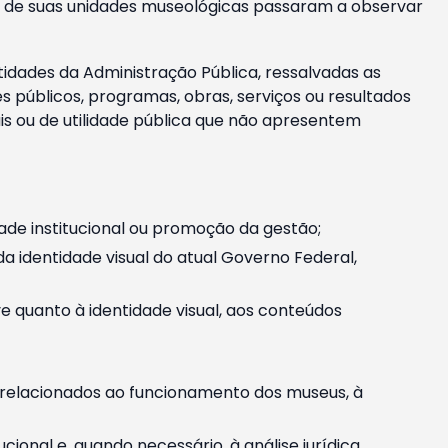
m e de suas unidades museológicas passaram a observar
tidades da Administração Pública, ressalvadas as
públicos, programas, obras, serviços ou resultados
is ou de utilidade pública que não apresentem
ade institucional ou promoção da gestão;
identidade visual do atual Governo Federal,
ive quanto à identidade visual, aos conteúdos
, relacionados ao funcionamento dos museus, à
onal e, quando necessário, à análise jurídica.