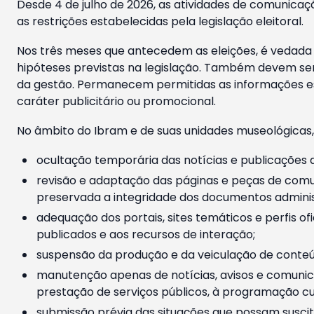
Desde 4 de julho de 2026, as atividades de comunicaçã
as restrições estabelecidas pela legislação eleitoral.
Nos três meses que antecedem as eleições, é vedada a
hipóteses previstas na legislação. Também devem ser
da gestão. Permanecem permitidas as informações est
caráter publicitário ou promocional.
No âmbito do Ibram e de suas unidades museológicas,
ocultação temporária das notícias e publicações a
revisão e adaptação das páginas e peças de comu
preservada a integridade dos documentos administ
adequação dos portais, sites temáticos e perfis ofi
publicados e aos recursos de interação;
suspensão da produção e da veiculação de conteúd
manutenção apenas de notícias, avisos e comunica
prestação de serviços públicos, à programação cul
submissão prévia das situações que possam suscita