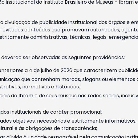
o institucional do Instituto Brasileiro de Museus – Ibra
 divulgação de publicidade institucional dos órgãos e en
 evitados conteúdos que promovam autoridades, agentes 
ritamente administrativas, técnicas, legais, emergencia
 deverão ser observadas as seguintes providências:
nteriores a 4 de julho de 2026 que caracterizem publicid
nicação que contenham marcas, slogans ou elementos da 
rativos, normativos e históricos;
ciais do Ibram e de seus museus nas redes sociais, inclus
os institucionais de caráter promocional;
dos objetivos, necessários e estritamente informativos
tural e às obrigações de transparência;
r dúvida à unidade responsável pela comunicação instituci