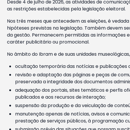
Desde 4 de julho de 2026, as atividades de comunicaçã
as restrições estabelecidas pela legislação eleitoral.
Nos três meses que antecedem as eleições, é vedada a
hipóteses previstas na legislação. Também devem ser
da gestão. Permanecem permitidas as informações est
caráter publicitário ou promocional.
No âmbito do Ibram e de suas unidades museológicas,
ocultação temporária das notícias e publicações a
revisão e adaptação das páginas e peças de comu
preservada a integridade dos documentos administ
adequação dos portais, sites temáticos e perfis ofi
publicados e aos recursos de interação;
suspensão da produção e da veiculação de conteúd
manutenção apenas de notícias, avisos e comunica
prestação de serviços públicos, à programação cul
submissão prévia das situações que possam suscita