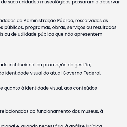
m e de suas unidades museológicas passaram a observar
tidades da Administração Pública, ressalvadas as
públicos, programas, obras, serviços ou resultados
is ou de utilidade pública que não apresentem
ade institucional ou promoção da gestão;
identidade visual do atual Governo Federal,
ive quanto à identidade visual, aos conteúdos
, relacionados ao funcionamento dos museus, à
onal e, quando necessário, à análise jurídica.