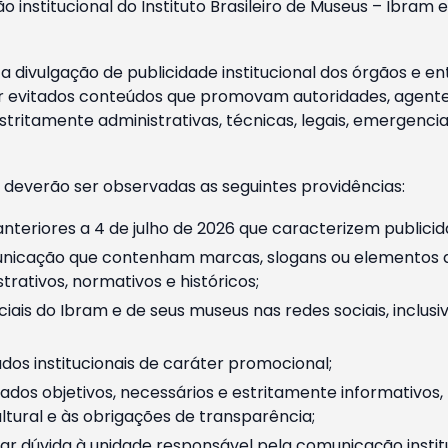
o institucional do Instituto Brasileiro de Museus – Ibra
 divulgação de publicidade institucional dos órgãos e en
 evitados conteúdos que promovam autoridades, agentes 
ritamente administrativas, técnicas, legais, emergencia
 deverão ser observadas as seguintes providências:
nteriores a 4 de julho de 2026 que caracterizem publicid
nicação que contenham marcas, slogans ou elementos da 
rativos, normativos e históricos;
ciais do Ibram e de seus museus nas redes sociais, inclus
os institucionais de caráter promocional;
dos objetivos, necessários e estritamente informativos
tural e às obrigações de transparência;
r dúvida à unidade responsável pela comunicação instituci