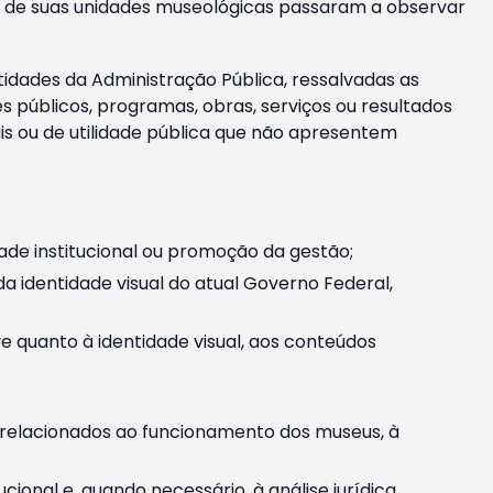
m e de suas unidades museológicas passaram a observar
tidades da Administração Pública, ressalvadas as
públicos, programas, obras, serviços ou resultados
is ou de utilidade pública que não apresentem
ade institucional ou promoção da gestão;
identidade visual do atual Governo Federal,
ive quanto à identidade visual, aos conteúdos
, relacionados ao funcionamento dos museus, à
onal e, quando necessário, à análise jurídica.