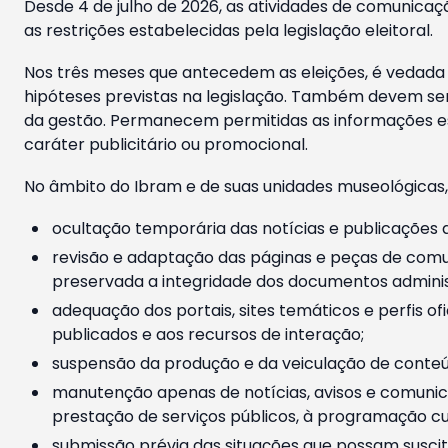
Desde 4 de julho de 2026, as atividades de comunicaçã
as restrições estabelecidas pela legislação eleitoral.
Nos três meses que antecedem as eleições, é vedada a
hipóteses previstas na legislação. Também devem ser
da gestão. Permanecem permitidas as informações est
caráter publicitário ou promocional.
No âmbito do Ibram e de suas unidades museológicas,
ocultação temporária das notícias e publicações a
revisão e adaptação das páginas e peças de comu
preservada a integridade dos documentos administ
adequação dos portais, sites temáticos e perfis ofi
publicados e aos recursos de interação;
suspensão da produção e da veiculação de conteúd
manutenção apenas de notícias, avisos e comunica
prestação de serviços públicos, à programação cul
submissão prévia das situações que possam suscita