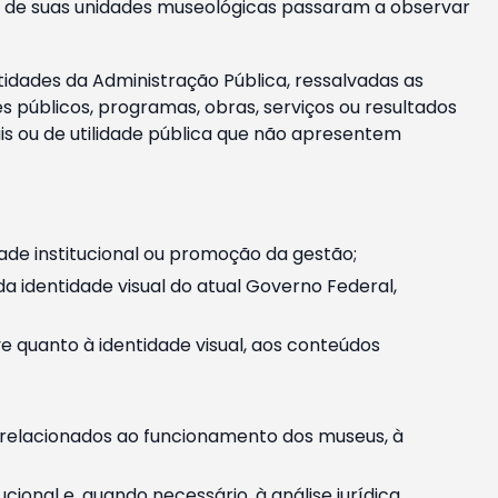
m e de suas unidades museológicas passaram a observar
tidades da Administração Pública, ressalvadas as
públicos, programas, obras, serviços ou resultados
is ou de utilidade pública que não apresentem
ade institucional ou promoção da gestão;
identidade visual do atual Governo Federal,
ive quanto à identidade visual, aos conteúdos
, relacionados ao funcionamento dos museus, à
onal e, quando necessário, à análise jurídica.