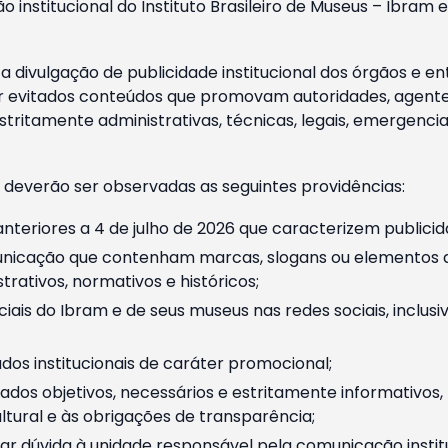
o institucional do Instituto Brasileiro de Museus – Ibra
 divulgação de publicidade institucional dos órgãos e en
 evitados conteúdos que promovam autoridades, agentes 
ritamente administrativas, técnicas, legais, emergencia
 deverão ser observadas as seguintes providências:
nteriores a 4 de julho de 2026 que caracterizem publicid
nicação que contenham marcas, slogans ou elementos da 
rativos, normativos e históricos;
ciais do Ibram e de seus museus nas redes sociais, inclus
os institucionais de caráter promocional;
dos objetivos, necessários e estritamente informativos
tural e às obrigações de transparência;
r dúvida à unidade responsável pela comunicação instituci