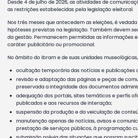
Desde 4 de julho de 2026, as atividades de comunicaçã
as restrições estabelecidas pela legislação eleitoral.
Nos três meses que antecedem as eleições, é vedada a
hipóteses previstas na legislação. Também devem ser
da gestão. Permanecem permitidas as informações est
caráter publicitário ou promocional.
No âmbito do Ibram e de suas unidades museológicas,
ocultação temporária das notícias e publicações a
revisão e adaptação das páginas e peças de comu
preservada a integridade dos documentos administ
adequação dos portais, sites temáticos e perfis ofi
publicados e aos recursos de interação;
suspensão da produção e da veiculação de conteúd
manutenção apenas de notícias, avisos e comunica
prestação de serviços públicos, à programação cul
submissão prévia das situações que possam suscita