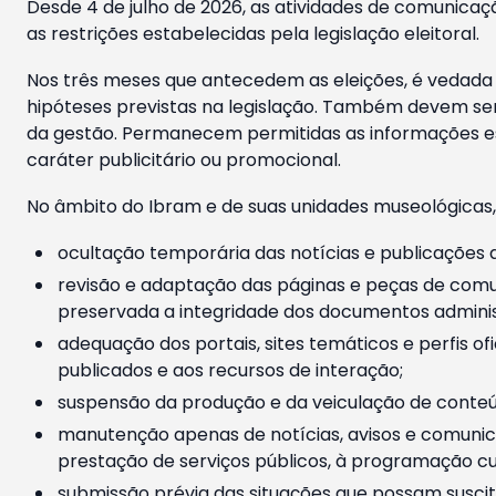
Desde 4 de julho de 2026, as atividades de comunicaçã
as restrições estabelecidas pela legislação eleitoral.
Nos três meses que antecedem as eleições, é vedada a
hipóteses previstas na legislação. Também devem ser
da gestão. Permanecem permitidas as informações est
caráter publicitário ou promocional.
No âmbito do Ibram e de suas unidades museológicas,
ocultação temporária das notícias e publicações a
revisão e adaptação das páginas e peças de comu
preservada a integridade dos documentos administ
adequação dos portais, sites temáticos e perfis ofi
publicados e aos recursos de interação;
suspensão da produção e da veiculação de conteúd
manutenção apenas de notícias, avisos e comunica
prestação de serviços públicos, à programação cul
submissão prévia das situações que possam suscita