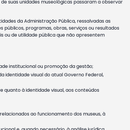
m e de suas unidades museológicas passaram a observar
tidades da Administração Pública, ressalvadas as
públicos, programas, obras, serviços ou resultados
is ou de utilidade pública que não apresentem
ade institucional ou promoção da gestão;
identidade visual do atual Governo Federal,
ive quanto à identidade visual, aos conteúdos
, relacionados ao funcionamento dos museus, à
onal e, quando necessário, à análise jurídica.