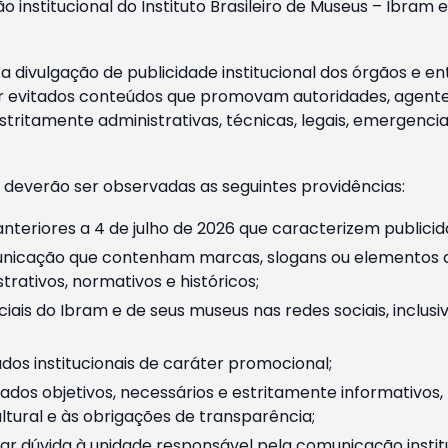
o institucional do Instituto Brasileiro de Museus – Ibra
 divulgação de publicidade institucional dos órgãos e en
 evitados conteúdos que promovam autoridades, agentes 
ritamente administrativas, técnicas, legais, emergencia
 deverão ser observadas as seguintes providências:
nteriores a 4 de julho de 2026 que caracterizem publicid
nicação que contenham marcas, slogans ou elementos da 
rativos, normativos e históricos;
ciais do Ibram e de seus museus nas redes sociais, inclus
os institucionais de caráter promocional;
dos objetivos, necessários e estritamente informativos
tural e às obrigações de transparência;
r dúvida à unidade responsável pela comunicação instituci