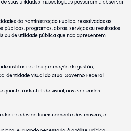
m e de suas unidades museológicas passaram a observar
tidades da Administração Pública, ressalvadas as
públicos, programas, obras, serviços ou resultados
is ou de utilidade pública que não apresentem
ade institucional ou promoção da gestão;
identidade visual do atual Governo Federal,
ive quanto à identidade visual, aos conteúdos
, relacionados ao funcionamento dos museus, à
onal e, quando necessário, à análise jurídica.