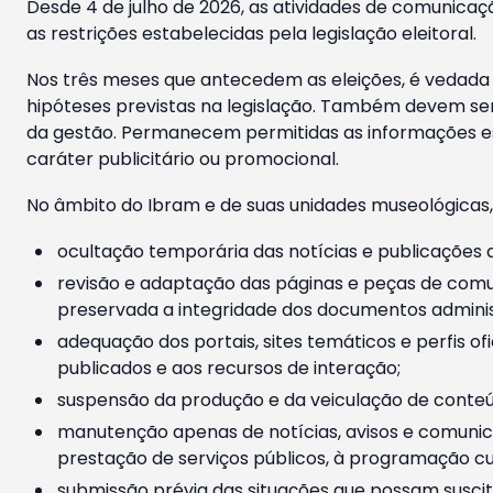
Desde 4 de julho de 2026, as atividades de comunicaçã
as restrições estabelecidas pela legislação eleitoral.
Nos três meses que antecedem as eleições, é vedada a
hipóteses previstas na legislação. Também devem ser
da gestão. Permanecem permitidas as informações est
caráter publicitário ou promocional.
No âmbito do Ibram e de suas unidades museológicas,
ocultação temporária das notícias e publicações a
revisão e adaptação das páginas e peças de comu
preservada a integridade dos documentos administ
adequação dos portais, sites temáticos e perfis ofi
publicados e aos recursos de interação;
suspensão da produção e da veiculação de conteúd
manutenção apenas de notícias, avisos e comunica
prestação de serviços públicos, à programação cul
submissão prévia das situações que possam suscita