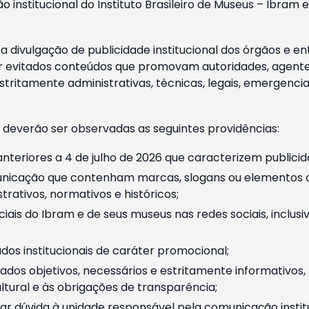
o institucional do Instituto Brasileiro de Museus – Ibra
 divulgação de publicidade institucional dos órgãos e en
 evitados conteúdos que promovam autoridades, agentes 
ritamente administrativas, técnicas, legais, emergencia
 deverão ser observadas as seguintes providências:
nteriores a 4 de julho de 2026 que caracterizem publicid
nicação que contenham marcas, slogans ou elementos da 
rativos, normativos e históricos;
ciais do Ibram e de seus museus nas redes sociais, inclus
os institucionais de caráter promocional;
dos objetivos, necessários e estritamente informativos
tural e às obrigações de transparência;
r dúvida à unidade responsável pela comunicação instituci