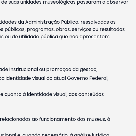
m e de suas unidades museológicas passaram a observar
tidades da Administração Pública, ressalvadas as
públicos, programas, obras, serviços ou resultados
is ou de utilidade pública que não apresentem
ade institucional ou promoção da gestão;
identidade visual do atual Governo Federal,
ive quanto à identidade visual, aos conteúdos
, relacionados ao funcionamento dos museus, à
onal e, quando necessário, à análise jurídica.