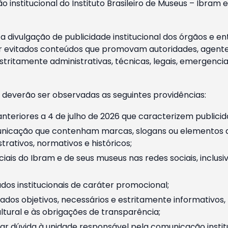
o institucional do Instituto Brasileiro de Museus – Ibra
 divulgação de publicidade institucional dos órgãos e en
 evitados conteúdos que promovam autoridades, agentes 
ritamente administrativas, técnicas, legais, emergencia
 deverão ser observadas as seguintes providências:
nteriores a 4 de julho de 2026 que caracterizem publicid
nicação que contenham marcas, slogans ou elementos da 
rativos, normativos e históricos;
ciais do Ibram e de seus museus nas redes sociais, inclus
os institucionais de caráter promocional;
dos objetivos, necessários e estritamente informativos
tural e às obrigações de transparência;
r dúvida à unidade responsável pela comunicação instituci