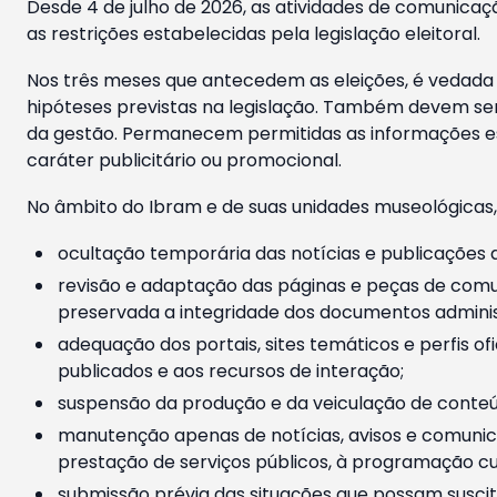
Desde 4 de julho de 2026, as atividades de comunicaçã
as restrições estabelecidas pela legislação eleitoral.
Nos três meses que antecedem as eleições, é vedada a
hipóteses previstas na legislação. Também devem ser
da gestão. Permanecem permitidas as informações est
caráter publicitário ou promocional.
No âmbito do Ibram e de suas unidades museológicas,
ocultação temporária das notícias e publicações a
revisão e adaptação das páginas e peças de comu
preservada a integridade dos documentos administ
adequação dos portais, sites temáticos e perfis ofi
publicados e aos recursos de interação;
suspensão da produção e da veiculação de conteúd
manutenção apenas de notícias, avisos e comunica
prestação de serviços públicos, à programação cul
submissão prévia das situações que possam suscita