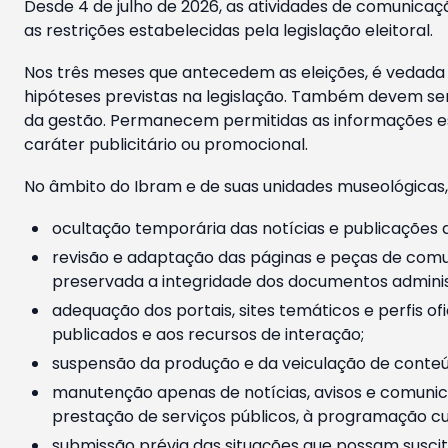
Desde 4 de julho de 2026, as atividades de comunicaçã
as restrições estabelecidas pela legislação eleitoral.
Nos três meses que antecedem as eleições, é vedada a
hipóteses previstas na legislação. Também devem ser
da gestão. Permanecem permitidas as informações est
caráter publicitário ou promocional.
No âmbito do Ibram e de suas unidades museológicas,
ocultação temporária das notícias e publicações a
revisão e adaptação das páginas e peças de comu
preservada a integridade dos documentos administ
adequação dos portais, sites temáticos e perfis ofi
publicados e aos recursos de interação;
suspensão da produção e da veiculação de conteúd
manutenção apenas de notícias, avisos e comunica
prestação de serviços públicos, à programação cul
submissão prévia das situações que possam suscita