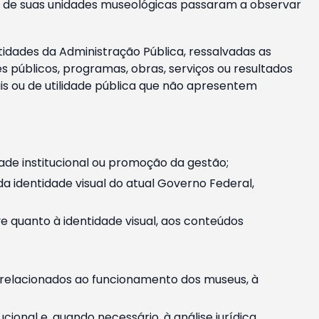
m e de suas unidades museológicas passaram a observar
tidades da Administração Pública, ressalvadas as
públicos, programas, obras, serviços ou resultados
is ou de utilidade pública que não apresentem
ade institucional ou promoção da gestão;
identidade visual do atual Governo Federal,
ive quanto à identidade visual, aos conteúdos
, relacionados ao funcionamento dos museus, à
onal e, quando necessário, à análise jurídica.