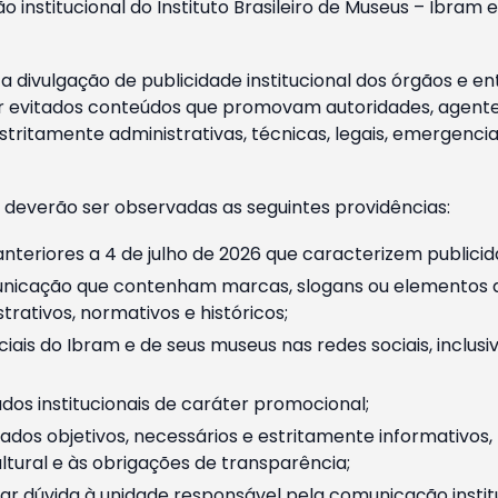
o institucional do Instituto Brasileiro de Museus – Ibra
 divulgação de publicidade institucional dos órgãos e en
 evitados conteúdos que promovam autoridades, agentes 
ritamente administrativas, técnicas, legais, emergencia
 deverão ser observadas as seguintes providências:
nteriores a 4 de julho de 2026 que caracterizem publicid
nicação que contenham marcas, slogans ou elementos da 
rativos, normativos e históricos;
ciais do Ibram e de seus museus nas redes sociais, inclus
os institucionais de caráter promocional;
dos objetivos, necessários e estritamente informativos
tural e às obrigações de transparência;
r dúvida à unidade responsável pela comunicação instituci