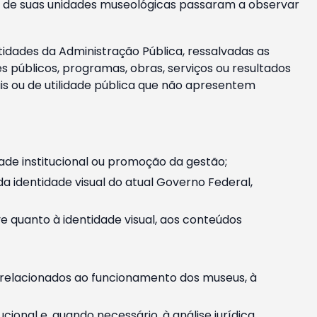
m e de suas unidades museológicas passaram a observar
tidades da Administração Pública, ressalvadas as
públicos, programas, obras, serviços ou resultados
is ou de utilidade pública que não apresentem
ade institucional ou promoção da gestão;
identidade visual do atual Governo Federal,
ive quanto à identidade visual, aos conteúdos
, relacionados ao funcionamento dos museus, à
onal e, quando necessário, à análise jurídica.