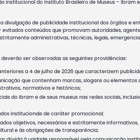
o institucional do Instituto Brasileiro de Museus – Ibra
 divulgação de publicidade institucional dos órgãos e en
 evitados conteúdos que promovam autoridades, agentes 
ritamente administrativas, técnicas, legais, emergencia
 deverão ser observadas as seguintes providências:
nteriores a 4 de julho de 2026 que caracterizem publicid
nicação que contenham marcas, slogans ou elementos da 
rativos, normativos e históricos;
ciais do Ibram e de seus museus nas redes sociais, inclus
os institucionais de caráter promocional;
dos objetivos, necessários e estritamente informativos
tural e às obrigações de transparência;
r dúvida à unidade responsável pela comunicação instituci