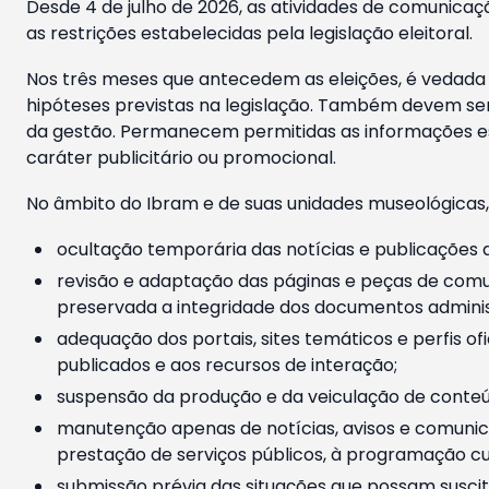
Desde 4 de julho de 2026, as atividades de comunicaçã
as restrições estabelecidas pela legislação eleitoral.
Nos três meses que antecedem as eleições, é vedada a
hipóteses previstas na legislação. Também devem ser
da gestão. Permanecem permitidas as informações est
caráter publicitário ou promocional.
No âmbito do Ibram e de suas unidades museológicas,
ocultação temporária das notícias e publicações a
revisão e adaptação das páginas e peças de comu
preservada a integridade dos documentos administ
adequação dos portais, sites temáticos e perfis ofi
publicados e aos recursos de interação;
suspensão da produção e da veiculação de conteúd
manutenção apenas de notícias, avisos e comunica
prestação de serviços públicos, à programação cul
submissão prévia das situações que possam suscita