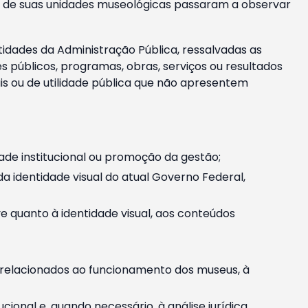
m e de suas unidades museológicas passaram a observar
tidades da Administração Pública, ressalvadas as
públicos, programas, obras, serviços ou resultados
is ou de utilidade pública que não apresentem
ade institucional ou promoção da gestão;
identidade visual do atual Governo Federal,
ive quanto à identidade visual, aos conteúdos
, relacionados ao funcionamento dos museus, à
onal e, quando necessário, à análise jurídica.