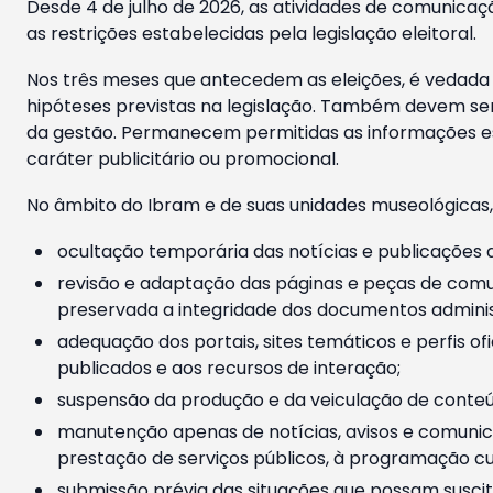
Desde 4 de julho de 2026, as atividades de comunicaçã
as restrições estabelecidas pela legislação eleitoral.
Nos três meses que antecedem as eleições, é vedada a
hipóteses previstas na legislação. Também devem ser
da gestão. Permanecem permitidas as informações est
caráter publicitário ou promocional.
No âmbito do Ibram e de suas unidades museológicas,
ocultação temporária das notícias e publicações a
revisão e adaptação das páginas e peças de comu
preservada a integridade dos documentos administ
adequação dos portais, sites temáticos e perfis ofi
publicados e aos recursos de interação;
suspensão da produção e da veiculação de conteúd
manutenção apenas de notícias, avisos e comunica
prestação de serviços públicos, à programação cul
submissão prévia das situações que possam suscita