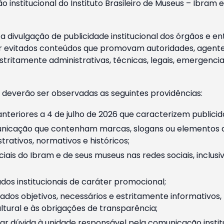
o institucional do Instituto Brasileiro de Museus – Ibra
 divulgação de publicidade institucional dos órgãos e en
 evitados conteúdos que promovam autoridades, agentes 
ritamente administrativas, técnicas, legais, emergencia
 deverão ser observadas as seguintes providências:
nteriores a 4 de julho de 2026 que caracterizem publicid
nicação que contenham marcas, slogans ou elementos da 
rativos, normativos e históricos;
ciais do Ibram e de seus museus nas redes sociais, inclus
os institucionais de caráter promocional;
dos objetivos, necessários e estritamente informativos
tural e às obrigações de transparência;
r dúvida à unidade responsável pela comunicação instituci