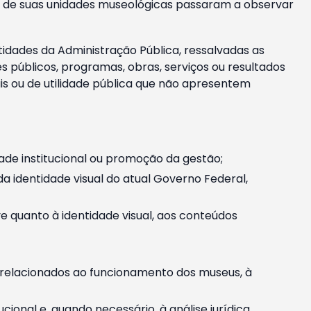
m e de suas unidades museológicas passaram a observar
tidades da Administração Pública, ressalvadas as
públicos, programas, obras, serviços ou resultados
is ou de utilidade pública que não apresentem
ade institucional ou promoção da gestão;
identidade visual do atual Governo Federal,
ive quanto à identidade visual, aos conteúdos
, relacionados ao funcionamento dos museus, à
onal e, quando necessário, à análise jurídica.