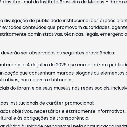
o institucional do Instituto Brasileiro de Museus – Ibra
 divulgação de publicidade institucional dos órgãos e en
 evitados conteúdos que promovam autoridades, agentes 
ritamente administrativas, técnicas, legais, emergencia
 deverão ser observadas as seguintes providências:
nteriores a 4 de julho de 2026 que caracterizem publicid
nicação que contenham marcas, slogans ou elementos da 
rativos, normativos e históricos;
ciais do Ibram e de seus museus nas redes sociais, inclus
os institucionais de caráter promocional;
dos objetivos, necessários e estritamente informativos
tural e às obrigações de transparência;
r dúvida à unidade responsável pela comunicação instituci