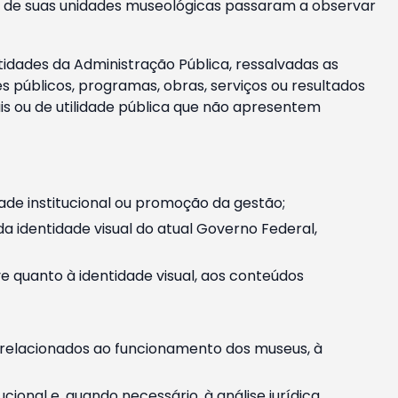
m e de suas unidades museológicas passaram a observar
tidades da Administração Pública, ressalvadas as
públicos, programas, obras, serviços ou resultados
is ou de utilidade pública que não apresentem
ade institucional ou promoção da gestão;
identidade visual do atual Governo Federal,
ive quanto à identidade visual, aos conteúdos
, relacionados ao funcionamento dos museus, à
onal e, quando necessário, à análise jurídica.