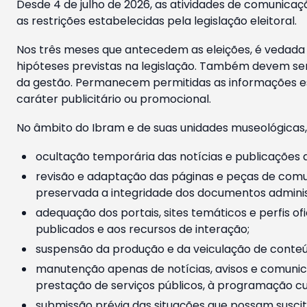
Desde 4 de julho de 2026, as atividades de comunicaçã
as restrições estabelecidas pela legislação eleitoral.
Nos três meses que antecedem as eleições, é vedada a
hipóteses previstas na legislação. Também devem ser
da gestão. Permanecem permitidas as informações est
caráter publicitário ou promocional.
No âmbito do Ibram e de suas unidades museológicas,
ocultação temporária das notícias e publicações a
revisão e adaptação das páginas e peças de comu
preservada a integridade dos documentos administ
adequação dos portais, sites temáticos e perfis ofi
publicados e aos recursos de interação;
suspensão da produção e da veiculação de conteúd
manutenção apenas de notícias, avisos e comunica
prestação de serviços públicos, à programação cul
submissão prévia das situações que possam suscita