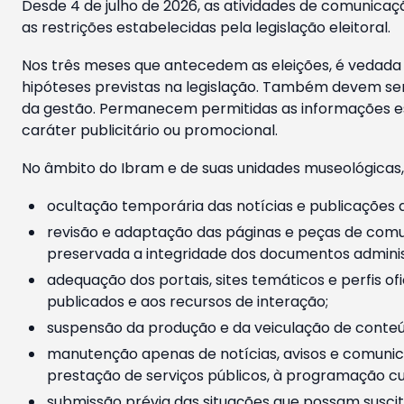
Desde 4 de julho de 2026, as atividades de comunicaçã
as restrições estabelecidas pela legislação eleitoral.
Nos três meses que antecedem as eleições, é vedada a
hipóteses previstas na legislação. Também devem ser
da gestão. Permanecem permitidas as informações est
caráter publicitário ou promocional.
No âmbito do Ibram e de suas unidades museológicas,
ocultação temporária das notícias e publicações a
revisão e adaptação das páginas e peças de comu
preservada a integridade dos documentos administ
adequação dos portais, sites temáticos e perfis ofi
publicados e aos recursos de interação;
suspensão da produção e da veiculação de conteúd
manutenção apenas de notícias, avisos e comunica
prestação de serviços públicos, à programação cul
submissão prévia das situações que possam suscita