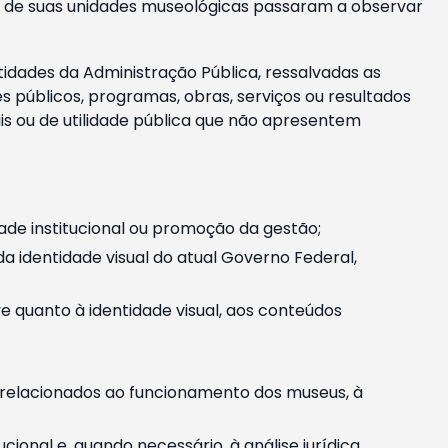
m e de suas unidades museológicas passaram a observar
tidades da Administração Pública, ressalvadas as
públicos, programas, obras, serviços ou resultados
is ou de utilidade pública que não apresentem
ade institucional ou promoção da gestão;
identidade visual do atual Governo Federal,
ive quanto à identidade visual, aos conteúdos
, relacionados ao funcionamento dos museus, à
onal e, quando necessário, à análise jurídica.