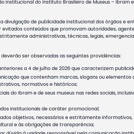
o institucional do Instituto Brasileiro de Museus – Ibra
 divulgação de publicidade institucional dos órgãos e en
 evitados conteúdos que promovam autoridades, agentes 
ritamente administrativas, técnicas, legais, emergencia
 deverão ser observadas as seguintes providências:
nteriores a 4 de julho de 2026 que caracterizem publicid
nicação que contenham marcas, slogans ou elementos da 
rativos, normativos e históricos;
ciais do Ibram e de seus museus nas redes sociais, inclus
os institucionais de caráter promocional;
dos objetivos, necessários e estritamente informativos
tural e às obrigações de transparência;
r dúvida à unidade responsável pela comunicação instituci