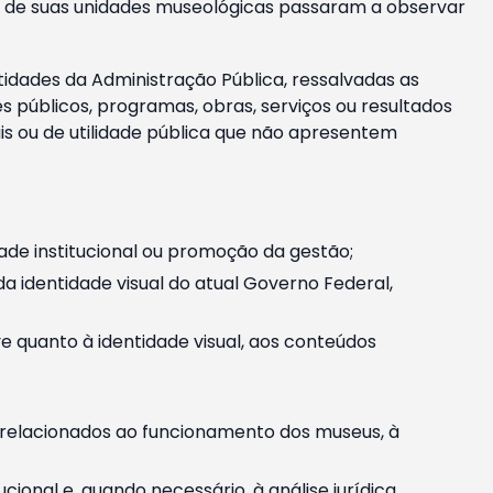
m e de suas unidades museológicas passaram a observar
tidades da Administração Pública, ressalvadas as
públicos, programas, obras, serviços ou resultados
is ou de utilidade pública que não apresentem
ade institucional ou promoção da gestão;
identidade visual do atual Governo Federal,
ive quanto à identidade visual, aos conteúdos
, relacionados ao funcionamento dos museus, à
onal e, quando necessário, à análise jurídica.