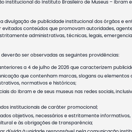
o institucional do Instituto Brasileiro de Museus – Ibra
 divulgação de publicidade institucional dos órgãos e en
 evitados conteúdos que promovam autoridades, agentes 
ritamente administrativas, técnicas, legais, emergencia
 deverão ser observadas as seguintes providências:
nteriores a 4 de julho de 2026 que caracterizem publicid
nicação que contenham marcas, slogans ou elementos da 
rativos, normativos e históricos;
ciais do Ibram e de seus museus nas redes sociais, inclus
os institucionais de caráter promocional;
dos objetivos, necessários e estritamente informativos
tural e às obrigações de transparência;
r dúvida à unidade responsável pela comunicação instituci