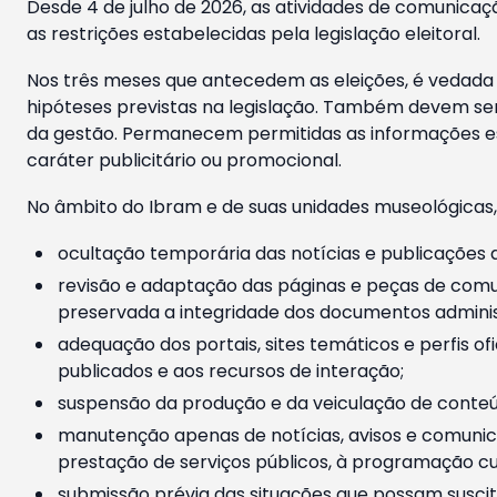
Desde 4 de julho de 2026, as atividades de comunicaçã
as restrições estabelecidas pela legislação eleitoral.
Nos três meses que antecedem as eleições, é vedada a
hipóteses previstas na legislação. Também devem ser
da gestão. Permanecem permitidas as informações est
caráter publicitário ou promocional.
No âmbito do Ibram e de suas unidades museológicas,
ocultação temporária das notícias e publicações a
revisão e adaptação das páginas e peças de comu
preservada a integridade dos documentos administ
adequação dos portais, sites temáticos e perfis ofi
publicados e aos recursos de interação;
suspensão da produção e da veiculação de conteúd
manutenção apenas de notícias, avisos e comunica
prestação de serviços públicos, à programação cul
submissão prévia das situações que possam suscita