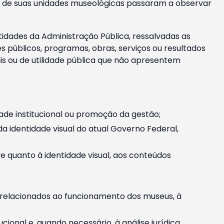
m e de suas unidades museológicas passaram a observar
tidades da Administração Pública, ressalvadas as
públicos, programas, obras, serviços ou resultados
is ou de utilidade pública que não apresentem
ade institucional ou promoção da gestão;
identidade visual do atual Governo Federal,
ive quanto à identidade visual, aos conteúdos
, relacionados ao funcionamento dos museus, à
onal e, quando necessário, à análise jurídica.