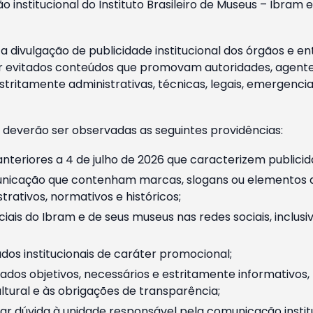
o institucional do Instituto Brasileiro de Museus – Ibra
 divulgação de publicidade institucional dos órgãos e en
 evitados conteúdos que promovam autoridades, agentes 
ritamente administrativas, técnicas, legais, emergencia
 deverão ser observadas as seguintes providências:
nteriores a 4 de julho de 2026 que caracterizem publicid
nicação que contenham marcas, slogans ou elementos da 
rativos, normativos e históricos;
ciais do Ibram e de seus museus nas redes sociais, inclus
os institucionais de caráter promocional;
dos objetivos, necessários e estritamente informativos
tural e às obrigações de transparência;
r dúvida à unidade responsável pela comunicação instituci