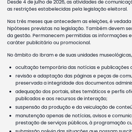
Desde 4 de julho de 2026, as atividades de comunicaçã
as restrições estabelecidas pela legislação eleitoral.
Nos três meses que antecedem as eleições, é vedada a
hipóteses previstas na legislação. Também devem ser
da gestão. Permanecem permitidas as informações est
caráter publicitário ou promocional.
No âmbito do Ibram e de suas unidades museológicas,
ocultação temporária das notícias e publicações a
revisão e adaptação das páginas e peças de comu
preservada a integridade dos documentos administ
adequação dos portais, sites temáticos e perfis ofi
publicados e aos recursos de interação;
suspensão da produção e da veiculação de conteúd
manutenção apenas de notícias, avisos e comunica
prestação de serviços públicos, à programação cul
submissão prévia das situações que possam suscita