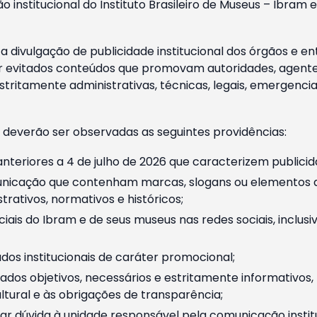
o institucional do Instituto Brasileiro de Museus – Ibra
 divulgação de publicidade institucional dos órgãos e en
 evitados conteúdos que promovam autoridades, agentes 
ritamente administrativas, técnicas, legais, emergencia
 deverão ser observadas as seguintes providências:
nteriores a 4 de julho de 2026 que caracterizem publicid
nicação que contenham marcas, slogans ou elementos da 
rativos, normativos e históricos;
ciais do Ibram e de seus museus nas redes sociais, inclus
os institucionais de caráter promocional;
dos objetivos, necessários e estritamente informativos
tural e às obrigações de transparência;
r dúvida à unidade responsável pela comunicação instituci