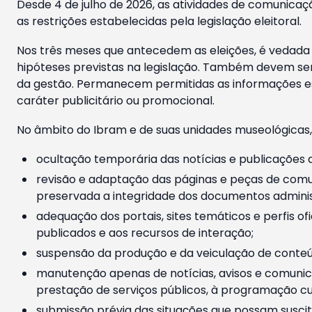
Desde 4 de julho de 2026, as atividades de comunicaçã
as restrições estabelecidas pela legislação eleitoral.
Nos três meses que antecedem as eleições, é vedada a
hipóteses previstas na legislação. Também devem ser
da gestão. Permanecem permitidas as informações est
caráter publicitário ou promocional.
No âmbito do Ibram e de suas unidades museológicas,
ocultação temporária das notícias e publicações a
revisão e adaptação das páginas e peças de comu
preservada a integridade dos documentos administ
adequação dos portais, sites temáticos e perfis ofi
publicados e aos recursos de interação;
suspensão da produção e da veiculação de conteúd
manutenção apenas de notícias, avisos e comunica
prestação de serviços públicos, à programação cul
submissão prévia das situações que possam suscita