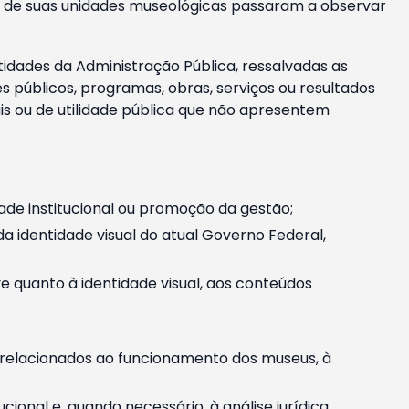
m e de suas unidades museológicas passaram a observar
tidades da Administração Pública, ressalvadas as
públicos, programas, obras, serviços ou resultados
is ou de utilidade pública que não apresentem
ade institucional ou promoção da gestão;
identidade visual do atual Governo Federal,
ive quanto à identidade visual, aos conteúdos
, relacionados ao funcionamento dos museus, à
onal e, quando necessário, à análise jurídica.