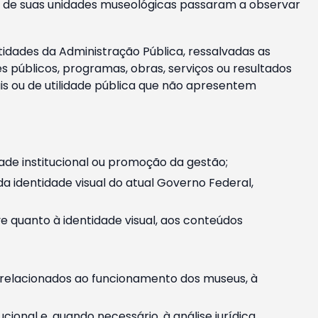
m e de suas unidades museológicas passaram a observar
tidades da Administração Pública, ressalvadas as
públicos, programas, obras, serviços ou resultados
is ou de utilidade pública que não apresentem
ade institucional ou promoção da gestão;
identidade visual do atual Governo Federal,
ive quanto à identidade visual, aos conteúdos
, relacionados ao funcionamento dos museus, à
onal e, quando necessário, à análise jurídica.