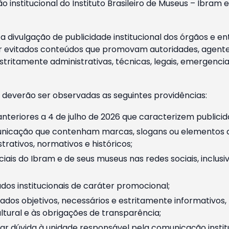
o institucional do Instituto Brasileiro de Museus – Ibra
 divulgação de publicidade institucional dos órgãos e en
 evitados conteúdos que promovam autoridades, agentes 
ritamente administrativas, técnicas, legais, emergencia
 deverão ser observadas as seguintes providências:
nteriores a 4 de julho de 2026 que caracterizem publicid
nicação que contenham marcas, slogans ou elementos da 
rativos, normativos e históricos;
ciais do Ibram e de seus museus nas redes sociais, inclus
os institucionais de caráter promocional;
dos objetivos, necessários e estritamente informativos
tural e às obrigações de transparência;
r dúvida à unidade responsável pela comunicação instituci