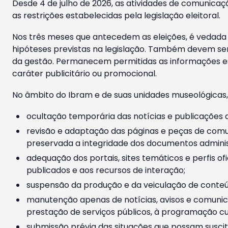
Desde 4 de julho de 2026, as atividades de comunicaçã
as restrições estabelecidas pela legislação eleitoral.
Nos três meses que antecedem as eleições, é vedada a
hipóteses previstas na legislação. Também devem ser
da gestão. Permanecem permitidas as informações est
caráter publicitário ou promocional.
No âmbito do Ibram e de suas unidades museológicas,
ocultação temporária das notícias e publicações a
revisão e adaptação das páginas e peças de comu
preservada a integridade dos documentos administ
adequação dos portais, sites temáticos e perfis ofi
publicados e aos recursos de interação;
suspensão da produção e da veiculação de conteúd
manutenção apenas de notícias, avisos e comunica
prestação de serviços públicos, à programação cul
submissão prévia das situações que possam suscita