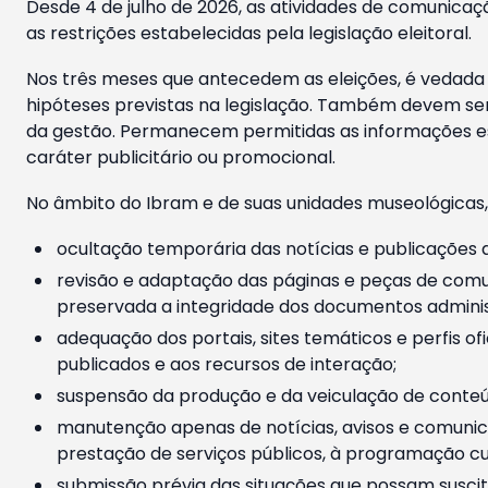
Desde 4 de julho de 2026, as atividades de comunicaçã
as restrições estabelecidas pela legislação eleitoral.
Nos três meses que antecedem as eleições, é vedada a
hipóteses previstas na legislação. Também devem ser
da gestão. Permanecem permitidas as informações est
caráter publicitário ou promocional.
No âmbito do Ibram e de suas unidades museológicas,
ocultação temporária das notícias e publicações a
revisão e adaptação das páginas e peças de comu
preservada a integridade dos documentos administ
adequação dos portais, sites temáticos e perfis ofi
publicados e aos recursos de interação;
suspensão da produção e da veiculação de conteúd
manutenção apenas de notícias, avisos e comunica
prestação de serviços públicos, à programação cul
submissão prévia das situações que possam suscita