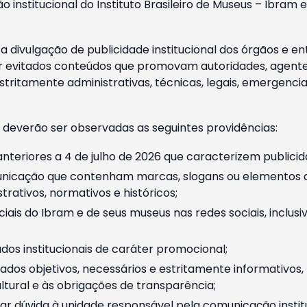
o institucional do Instituto Brasileiro de Museus – Ibra
 divulgação de publicidade institucional dos órgãos e en
 evitados conteúdos que promovam autoridades, agentes 
ritamente administrativas, técnicas, legais, emergencia
 deverão ser observadas as seguintes providências:
nteriores a 4 de julho de 2026 que caracterizem publicid
nicação que contenham marcas, slogans ou elementos da 
rativos, normativos e históricos;
ciais do Ibram e de seus museus nas redes sociais, inclus
os institucionais de caráter promocional;
dos objetivos, necessários e estritamente informativos
tural e às obrigações de transparência;
r dúvida à unidade responsável pela comunicação instituci