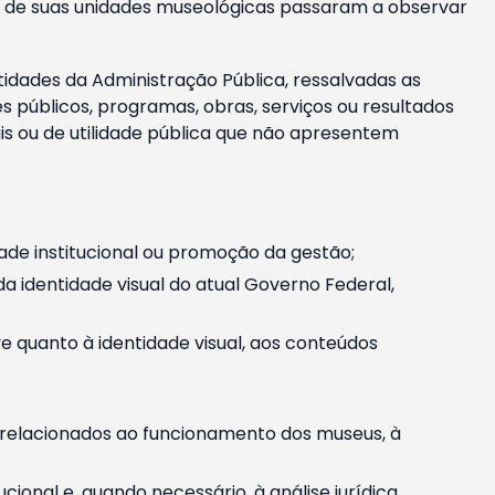
m e de suas unidades museológicas passaram a observar
tidades da Administração Pública, ressalvadas as
públicos, programas, obras, serviços ou resultados
is ou de utilidade pública que não apresentem
ade institucional ou promoção da gestão;
identidade visual do atual Governo Federal,
ive quanto à identidade visual, aos conteúdos
, relacionados ao funcionamento dos museus, à
onal e, quando necessário, à análise jurídica.