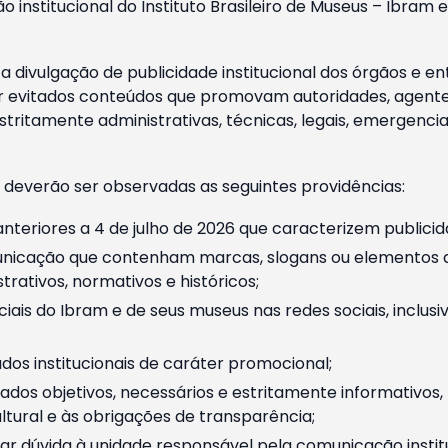
o institucional do Instituto Brasileiro de Museus – Ibra
 divulgação de publicidade institucional dos órgãos e en
 evitados conteúdos que promovam autoridades, agentes 
ritamente administrativas, técnicas, legais, emergencia
 deverão ser observadas as seguintes providências:
nteriores a 4 de julho de 2026 que caracterizem publicid
nicação que contenham marcas, slogans ou elementos da 
rativos, normativos e históricos;
ciais do Ibram e de seus museus nas redes sociais, inclus
os institucionais de caráter promocional;
dos objetivos, necessários e estritamente informativos
tural e às obrigações de transparência;
r dúvida à unidade responsável pela comunicação instituci