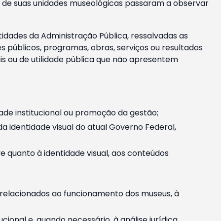
m e de suas unidades museológicas passaram a observar
tidades da Administração Pública, ressalvadas as
públicos, programas, obras, serviços ou resultados
is ou de utilidade pública que não apresentem
ade institucional ou promoção da gestão;
identidade visual do atual Governo Federal,
ive quanto à identidade visual, aos conteúdos
, relacionados ao funcionamento dos museus, à
onal e, quando necessário, à análise jurídica.