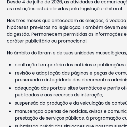
Desde 4 de julho de 2026, as atividades de comunicaçã
as restrições estabelecidas pela legislação eleitoral.
Nos três meses que antecedem as eleições, é vedada a
hipóteses previstas na legislação. Também devem ser
da gestão. Permanecem permitidas as informações est
caráter publicitário ou promocional.
No âmbito do Ibram e de suas unidades museológicas,
ocultação temporária das notícias e publicações a
revisão e adaptação das páginas e peças de comu
preservada a integridade dos documentos administ
adequação dos portais, sites temáticos e perfis ofi
publicados e aos recursos de interação;
suspensão da produção e da veiculação de conteúd
manutenção apenas de notícias, avisos e comunica
prestação de serviços públicos, à programação cul
submissão prévia das situações que possam suscita