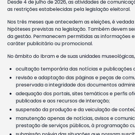
Desde 4 de julho de 2026, as atividades de comunicaçã
as restrições estabelecidas pela legislação eleitoral.
Nos três meses que antecedem as eleições, é vedada a
hipóteses previstas na legislação. Também devem ser
da gestão. Permanecem permitidas as informações est
caráter publicitário ou promocional.
No âmbito do Ibram e de suas unidades museológicas,
ocultação temporária das notícias e publicações a
revisão e adaptação das páginas e peças de comu
preservada a integridade dos documentos administ
adequação dos portais, sites temáticos e perfis ofi
publicados e aos recursos de interação;
suspensão da produção e da veiculação de conteúd
manutenção apenas de notícias, avisos e comunica
prestação de serviços públicos, à programação cul
submissão prévia das situações que possam suscita