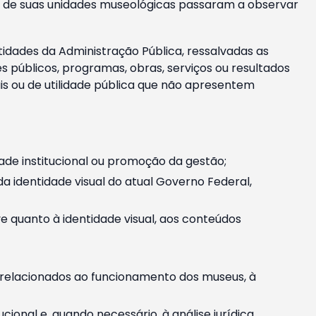
m e de suas unidades museológicas passaram a observar
tidades da Administração Pública, ressalvadas as
públicos, programas, obras, serviços ou resultados
is ou de utilidade pública que não apresentem
ade institucional ou promoção da gestão;
identidade visual do atual Governo Federal,
ive quanto à identidade visual, aos conteúdos
, relacionados ao funcionamento dos museus, à
onal e, quando necessário, à análise jurídica.