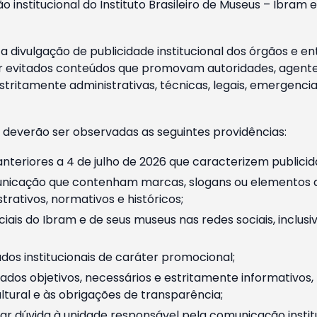
o institucional do Instituto Brasileiro de Museus – Ibra
 divulgação de publicidade institucional dos órgãos e en
 evitados conteúdos que promovam autoridades, agentes 
ritamente administrativas, técnicas, legais, emergencia
 deverão ser observadas as seguintes providências:
nteriores a 4 de julho de 2026 que caracterizem publicid
nicação que contenham marcas, slogans ou elementos da 
rativos, normativos e históricos;
ciais do Ibram e de seus museus nas redes sociais, inclus
os institucionais de caráter promocional;
dos objetivos, necessários e estritamente informativos
tural e às obrigações de transparência;
r dúvida à unidade responsável pela comunicação instituci