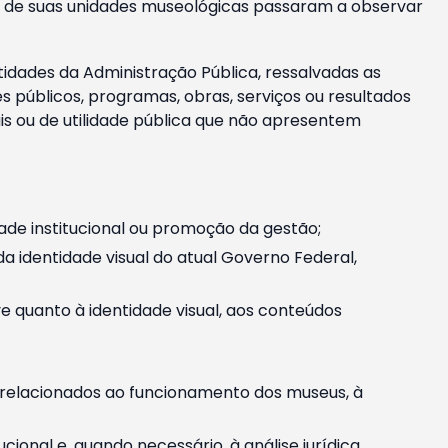
m e de suas unidades museológicas passaram a observar
tidades da Administração Pública, ressalvadas as
públicos, programas, obras, serviços ou resultados
is ou de utilidade pública que não apresentem
ade institucional ou promoção da gestão;
identidade visual do atual Governo Federal,
ive quanto à identidade visual, aos conteúdos
, relacionados ao funcionamento dos museus, à
onal e, quando necessário, à análise jurídica.