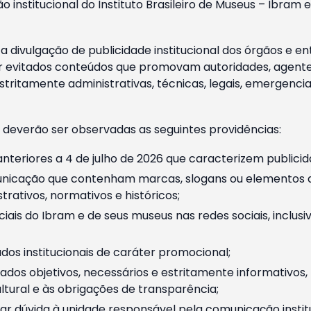
o institucional do Instituto Brasileiro de Museus – Ibra
 divulgação de publicidade institucional dos órgãos e en
 evitados conteúdos que promovam autoridades, agentes 
ritamente administrativas, técnicas, legais, emergencia
 deverão ser observadas as seguintes providências:
nteriores a 4 de julho de 2026 que caracterizem publicid
nicação que contenham marcas, slogans ou elementos da 
rativos, normativos e históricos;
ciais do Ibram e de seus museus nas redes sociais, inclus
os institucionais de caráter promocional;
dos objetivos, necessários e estritamente informativos
tural e às obrigações de transparência;
r dúvida à unidade responsável pela comunicação instituci