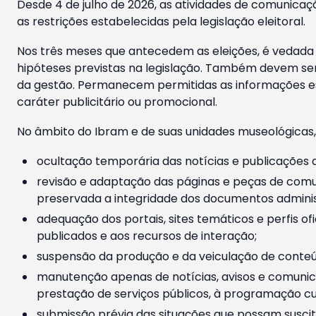
Desde 4 de julho de 2026, as atividades de comunicaçã
as restrições estabelecidas pela legislação eleitoral.
Nos três meses que antecedem as eleições, é vedada a
hipóteses previstas na legislação. Também devem ser
da gestão. Permanecem permitidas as informações est
caráter publicitário ou promocional.
No âmbito do Ibram e de suas unidades museológicas,
ocultação temporária das notícias e publicações a
revisão e adaptação das páginas e peças de comu
preservada a integridade dos documentos administ
adequação dos portais, sites temáticos e perfis ofi
publicados e aos recursos de interação;
suspensão da produção e da veiculação de conteúd
manutenção apenas de notícias, avisos e comunica
prestação de serviços públicos, à programação cul
submissão prévia das situações que possam suscita