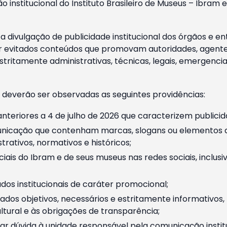
o institucional do Instituto Brasileiro de Museus – Ibra
 divulgação de publicidade institucional dos órgãos e en
 evitados conteúdos que promovam autoridades, agentes 
ritamente administrativas, técnicas, legais, emergencia
 deverão ser observadas as seguintes providências:
nteriores a 4 de julho de 2026 que caracterizem publicid
nicação que contenham marcas, slogans ou elementos da 
rativos, normativos e históricos;
ciais do Ibram e de seus museus nas redes sociais, inclus
os institucionais de caráter promocional;
dos objetivos, necessários e estritamente informativos
tural e às obrigações de transparência;
r dúvida à unidade responsável pela comunicação instituci