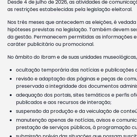
Desde 4 de julho de 2026, as atividades de comunicaçã
as restrições estabelecidas pela legislação eleitoral.
Nos três meses que antecedem as eleições, é vedada a
hipóteses previstas na legislação. Também devem ser
da gestão. Permanecem permitidas as informações est
caráter publicitário ou promocional.
No âmbito do Ibram e de suas unidades museológicas,
ocultação temporária das notícias e publicações a
revisão e adaptação das páginas e peças de comu
preservada a integridade dos documentos administ
adequação dos portais, sites temáticos e perfis ofi
publicados e aos recursos de interação;
suspensão da produção e da veiculação de conteúd
manutenção apenas de notícias, avisos e comunica
prestação de serviços públicos, à programação cul
submissão prévia das situações que possam suscita