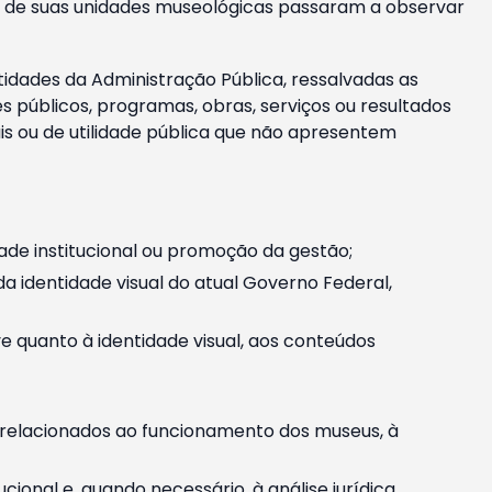
m e de suas unidades museológicas passaram a observar
tidades da Administração Pública, ressalvadas as
públicos, programas, obras, serviços ou resultados
is ou de utilidade pública que não apresentem
ade institucional ou promoção da gestão;
identidade visual do atual Governo Federal,
ive quanto à identidade visual, aos conteúdos
, relacionados ao funcionamento dos museus, à
onal e, quando necessário, à análise jurídica.