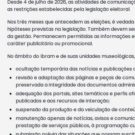
Desde 4 de julho de 2026, as atividades de comunicaçã
as restrições estabelecidas pela legislação eleitoral.
Nos três meses que antecedem as eleições, é vedada a
hipóteses previstas na legislação. Também devem ser
da gestão. Permanecem permitidas as informações est
caráter publicitário ou promocional.
No âmbito do Ibram e de suas unidades museológicas,
ocultação temporária das notícias e publicações a
revisão e adaptação das páginas e peças de comu
preservada a integridade dos documentos administ
adequação dos portais, sites temáticos e perfis ofi
publicados e aos recursos de interação;
suspensão da produção e da veiculação de conteúd
manutenção apenas de notícias, avisos e comunica
prestação de serviços públicos, à programação cul
submissão prévia das situações que possam suscita