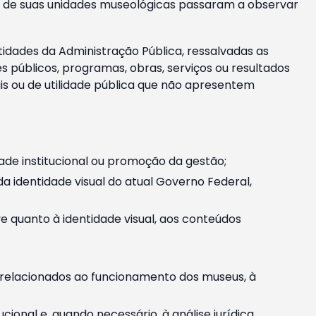
m e de suas unidades museológicas passaram a observar
tidades da Administração Pública, ressalvadas as
públicos, programas, obras, serviços ou resultados
is ou de utilidade pública que não apresentem
ade institucional ou promoção da gestão;
identidade visual do atual Governo Federal,
ive quanto à identidade visual, aos conteúdos
, relacionados ao funcionamento dos museus, à
onal e, quando necessário, à análise jurídica.