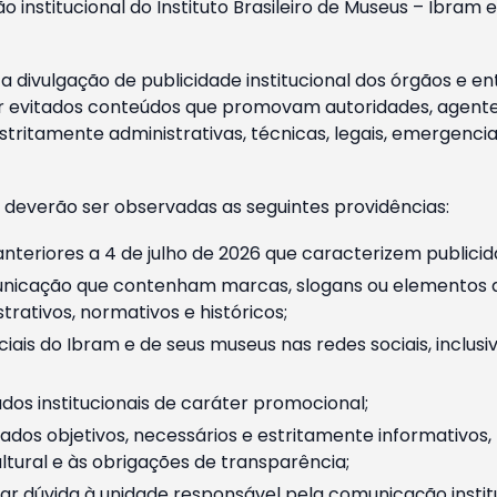
o institucional do Instituto Brasileiro de Museus – Ibra
 divulgação de publicidade institucional dos órgãos e en
 evitados conteúdos que promovam autoridades, agentes 
ritamente administrativas, técnicas, legais, emergencia
 deverão ser observadas as seguintes providências:
nteriores a 4 de julho de 2026 que caracterizem publicid
nicação que contenham marcas, slogans ou elementos da 
rativos, normativos e históricos;
ciais do Ibram e de seus museus nas redes sociais, inclus
os institucionais de caráter promocional;
dos objetivos, necessários e estritamente informativos
tural e às obrigações de transparência;
r dúvida à unidade responsável pela comunicação instituci