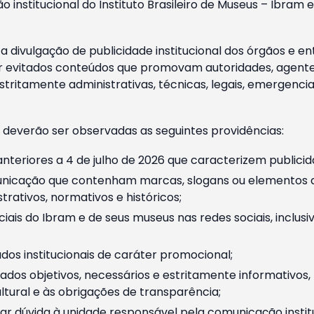
o institucional do Instituto Brasileiro de Museus – Ibra
 divulgação de publicidade institucional dos órgãos e en
 evitados conteúdos que promovam autoridades, agentes 
ritamente administrativas, técnicas, legais, emergencia
 deverão ser observadas as seguintes providências:
nteriores a 4 de julho de 2026 que caracterizem publicid
nicação que contenham marcas, slogans ou elementos da 
rativos, normativos e históricos;
ciais do Ibram e de seus museus nas redes sociais, inclus
os institucionais de caráter promocional;
dos objetivos, necessários e estritamente informativos
tural e às obrigações de transparência;
r dúvida à unidade responsável pela comunicação instituci