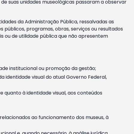
m e de suas unidades museológicas passaram a observar
tidades da Administração Pública, ressalvadas as
públicos, programas, obras, serviços ou resultados
is ou de utilidade pública que não apresentem
ade institucional ou promoção da gestão;
identidade visual do atual Governo Federal,
ive quanto à identidade visual, aos conteúdos
, relacionados ao funcionamento dos museus, à
onal e, quando necessário, à análise jurídica.