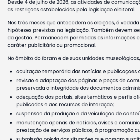
Desde 4 de julho de 2026, as atividades de comunicaçã
as restrições estabelecidas pela legislação eleitoral.
Nos três meses que antecedem as eleições, é vedada a
hipóteses previstas na legislação. Também devem ser
da gestão. Permanecem permitidas as informações est
caráter publicitário ou promocional.
No âmbito do Ibram e de suas unidades museológicas,
ocultação temporária das notícias e publicações a
revisão e adaptação das páginas e peças de comu
preservada a integridade dos documentos administ
adequação dos portais, sites temáticos e perfis ofi
publicados e aos recursos de interação;
suspensão da produção e da veiculação de conteúd
manutenção apenas de notícias, avisos e comunica
prestação de serviços públicos, à programação cul
submissão prévia das situações que possam suscita