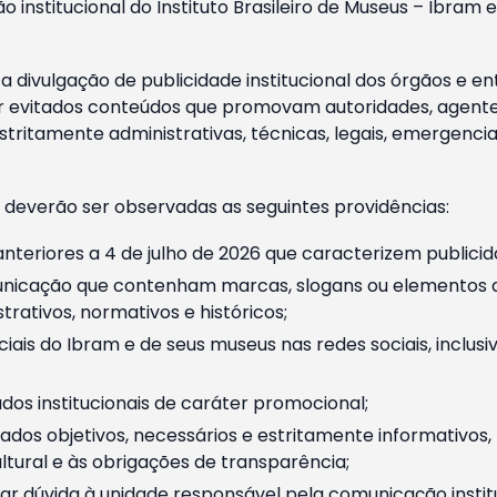
o institucional do Instituto Brasileiro de Museus – Ibra
 divulgação de publicidade institucional dos órgãos e en
 evitados conteúdos que promovam autoridades, agentes 
ritamente administrativas, técnicas, legais, emergencia
 deverão ser observadas as seguintes providências:
nteriores a 4 de julho de 2026 que caracterizem publicid
nicação que contenham marcas, slogans ou elementos da 
rativos, normativos e históricos;
ciais do Ibram e de seus museus nas redes sociais, inclus
os institucionais de caráter promocional;
dos objetivos, necessários e estritamente informativos
tural e às obrigações de transparência;
r dúvida à unidade responsável pela comunicação instituci