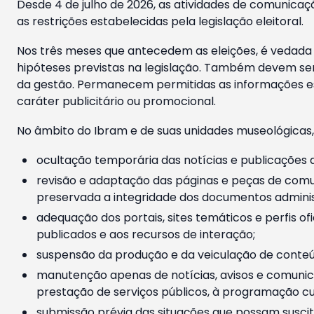
Desde 4 de julho de 2026, as atividades de comunicaçã
as restrições estabelecidas pela legislação eleitoral.
Nos três meses que antecedem as eleições, é vedada a
hipóteses previstas na legislação. Também devem ser
da gestão. Permanecem permitidas as informações est
caráter publicitário ou promocional.
No âmbito do Ibram e de suas unidades museológicas,
ocultação temporária das notícias e publicações a
revisão e adaptação das páginas e peças de comu
preservada a integridade dos documentos administ
adequação dos portais, sites temáticos e perfis ofi
publicados e aos recursos de interação;
suspensão da produção e da veiculação de conteúd
manutenção apenas de notícias, avisos e comunica
prestação de serviços públicos, à programação cul
submissão prévia das situações que possam suscita