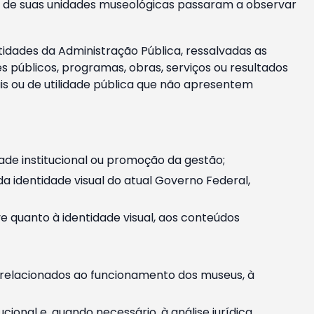
m e de suas unidades museológicas passaram a observar
tidades da Administração Pública, ressalvadas as
públicos, programas, obras, serviços ou resultados
is ou de utilidade pública que não apresentem
ade institucional ou promoção da gestão;
identidade visual do atual Governo Federal,
ive quanto à identidade visual, aos conteúdos
, relacionados ao funcionamento dos museus, à
onal e, quando necessário, à análise jurídica.