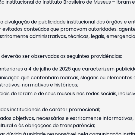
o institucional do Instituto Brasileiro de Museus – Ibra
 divulgação de publicidade institucional dos órgãos e en
 evitados conteúdos que promovam autoridades, agentes 
ritamente administrativas, técnicas, legais, emergencia
 deverão ser observadas as seguintes providências:
nteriores a 4 de julho de 2026 que caracterizem publicid
nicação que contenham marcas, slogans ou elementos da 
rativos, normativos e históricos;
ciais do Ibram e de seus museus nas redes sociais, inclus
os institucionais de caráter promocional;
dos objetivos, necessários e estritamente informativos
tural e às obrigações de transparência;
r dúvida à unidade responsável pela comunicação instituci