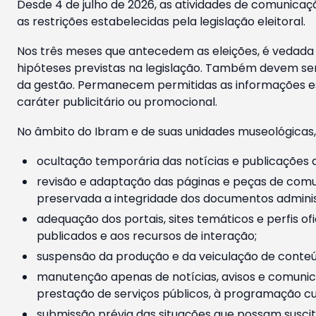
Desde 4 de julho de 2026, as atividades de comunicaçã
as restrições estabelecidas pela legislação eleitoral.
Nos três meses que antecedem as eleições, é vedada a
hipóteses previstas na legislação. Também devem ser
da gestão. Permanecem permitidas as informações est
caráter publicitário ou promocional.
No âmbito do Ibram e de suas unidades museológicas,
ocultação temporária das notícias e publicações a
revisão e adaptação das páginas e peças de comu
preservada a integridade dos documentos administ
adequação dos portais, sites temáticos e perfis ofi
publicados e aos recursos de interação;
suspensão da produção e da veiculação de conteúd
manutenção apenas de notícias, avisos e comunica
prestação de serviços públicos, à programação cul
submissão prévia das situações que possam suscita