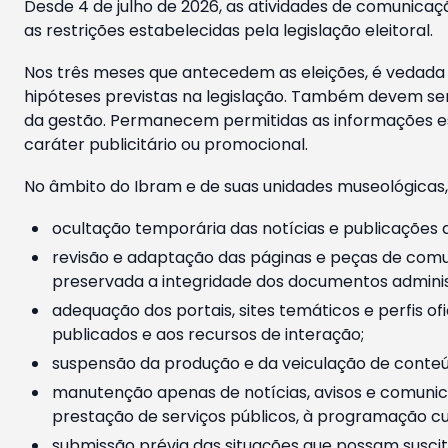
Desde 4 de julho de 2026, as atividades de comunicaçã
as restrições estabelecidas pela legislação eleitoral.
Nos três meses que antecedem as eleições, é vedada a
hipóteses previstas na legislação. Também devem ser
da gestão. Permanecem permitidas as informações est
caráter publicitário ou promocional.
No âmbito do Ibram e de suas unidades museológicas,
ocultação temporária das notícias e publicações a
revisão e adaptação das páginas e peças de comu
preservada a integridade dos documentos administ
adequação dos portais, sites temáticos e perfis ofi
publicados e aos recursos de interação;
suspensão da produção e da veiculação de conteúd
manutenção apenas de notícias, avisos e comunica
prestação de serviços públicos, à programação cul
submissão prévia das situações que possam suscita