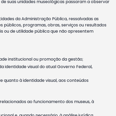
m e de suas unidades museológicas passaram a observar
tidades da Administração Pública, ressalvadas as
públicos, programas, obras, serviços ou resultados
is ou de utilidade pública que não apresentem
ade institucional ou promoção da gestão;
identidade visual do atual Governo Federal,
ive quanto à identidade visual, aos conteúdos
, relacionados ao funcionamento dos museus, à
onal e, quando necessário, à análise jurídica.