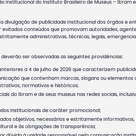
o institucional do Instituto Brasileiro de Museus – Ibra
 divulgação de publicidade institucional dos órgãos e en
 evitados conteúdos que promovam autoridades, agentes 
ritamente administrativas, técnicas, legais, emergencia
 deverão ser observadas as seguintes providências:
nteriores a 4 de julho de 2026 que caracterizem publicid
nicação que contenham marcas, slogans ou elementos da 
rativos, normativos e históricos;
ciais do Ibram e de seus museus nas redes sociais, inclus
os institucionais de caráter promocional;
dos objetivos, necessários e estritamente informativos
tural e às obrigações de transparência;
r dúvida à unidade responsável pela comunicação instituci