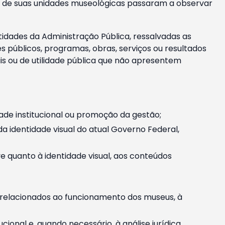
m e de suas unidades museológicas passaram a observar
tidades da Administração Pública, ressalvadas as
públicos, programas, obras, serviços ou resultados
is ou de utilidade pública que não apresentem
ade institucional ou promoção da gestão;
identidade visual do atual Governo Federal,
ive quanto à identidade visual, aos conteúdos
, relacionados ao funcionamento dos museus, à
onal e, quando necessário, à análise jurídica.