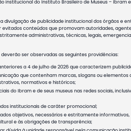
o institucional do Instituto Brasileiro de Museus – Ibra
 divulgação de publicidade institucional dos órgãos e en
 evitados conteúdos que promovam autoridades, agentes 
ritamente administrativas, técnicas, legais, emergencia
 deverão ser observadas as seguintes providências:
nteriores a 4 de julho de 2026 que caracterizem publicid
nicação que contenham marcas, slogans ou elementos da 
rativos, normativos e históricos;
ciais do Ibram e de seus museus nas redes sociais, inclus
os institucionais de caráter promocional;
dos objetivos, necessários e estritamente informativos
tural e às obrigações de transparência;
r dúvida à unidade responsável pela comunicação instituci