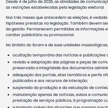
Desde 4 de julho de 2026, as atividades de comunicaçã
as restrições estabelecidas pela legislação eleitoral.
Nos três meses que antecedem as eleições, é vedada a
hipóteses previstas na legislação. Também devem ser
da gestão. Permanecem permitidas as informações est
caráter publicitário ou promocional.
No âmbito do Ibram e de suas unidades museológicas,
ocultação temporária das notícias e publicações a
revisão e adaptação das páginas e peças de comu
preservada a integridade dos documentos administ
adequação dos portais, sites temáticos e perfis ofi
publicados e aos recursos de interação;
suspensão da produção e da veiculação de conteúd
manutenção apenas de notícias, avisos e comunica
prestação de serviços públicos, à programação cul
submissão prévia das situações que possam suscita