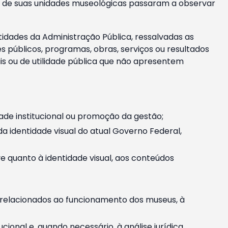
m e de suas unidades museológicas passaram a observar
tidades da Administração Pública, ressalvadas as
públicos, programas, obras, serviços ou resultados
is ou de utilidade pública que não apresentem
ade institucional ou promoção da gestão;
identidade visual do atual Governo Federal,
ive quanto à identidade visual, aos conteúdos
, relacionados ao funcionamento dos museus, à
onal e, quando necessário, à análise jurídica.