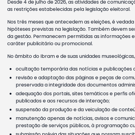
Desde 4 de julho de 2026, as atividades de comunicaçã
as restrições estabelecidas pela legislação eleitoral.
Nos três meses que antecedem as eleições, é vedada a
hipóteses previstas na legislação. Também devem ser
da gestão. Permanecem permitidas as informações est
caráter publicitário ou promocional.
No âmbito do Ibram e de suas unidades museológicas,
ocultação temporária das notícias e publicações a
revisão e adaptação das páginas e peças de comu
preservada a integridade dos documentos administ
adequação dos portais, sites temáticos e perfis ofi
publicados e aos recursos de interação;
suspensão da produção e da veiculação de conteúd
manutenção apenas de notícias, avisos e comunica
prestação de serviços públicos, à programação cul
submissão prévia das situações que possam suscita