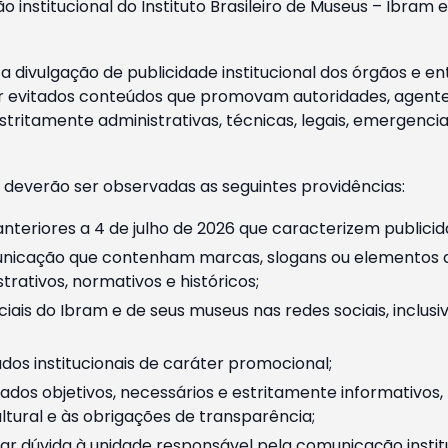
o institucional do Instituto Brasileiro de Museus – Ibra
 divulgação de publicidade institucional dos órgãos e en
 evitados conteúdos que promovam autoridades, agentes 
ritamente administrativas, técnicas, legais, emergencia
 deverão ser observadas as seguintes providências:
nteriores a 4 de julho de 2026 que caracterizem publicid
nicação que contenham marcas, slogans ou elementos da 
rativos, normativos e históricos;
ciais do Ibram e de seus museus nas redes sociais, inclus
os institucionais de caráter promocional;
dos objetivos, necessários e estritamente informativos
tural e às obrigações de transparência;
r dúvida à unidade responsável pela comunicação instituci