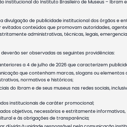
o institucional do Instituto Brasileiro de Museus – Ibra
 divulgação de publicidade institucional dos órgãos e en
 evitados conteúdos que promovam autoridades, agentes 
ritamente administrativas, técnicas, legais, emergencia
 deverão ser observadas as seguintes providências:
nteriores a 4 de julho de 2026 que caracterizem publicid
nicação que contenham marcas, slogans ou elementos da 
rativos, normativos e históricos;
ciais do Ibram e de seus museus nas redes sociais, inclus
os institucionais de caráter promocional;
dos objetivos, necessários e estritamente informativos
tural e às obrigações de transparência;
r dúvida à unidade responsável pela comunicação instituci