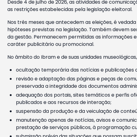
Desde 4 de julho de 2026, as atividades de comunicaçã
as restrições estabelecidas pela legislação eleitoral.
Nos três meses que antecedem as eleições, é vedada a
hipóteses previstas na legislação. Também devem ser
da gestão. Permanecem permitidas as informações est
caráter publicitário ou promocional.
No âmbito do Ibram e de suas unidades museológicas,
ocultação temporária das notícias e publicações a
revisão e adaptação das páginas e peças de comu
preservada a integridade dos documentos administ
adequação dos portais, sites temáticos e perfis ofi
publicados e aos recursos de interação;
suspensão da produção e da veiculação de conteúd
manutenção apenas de notícias, avisos e comunica
prestação de serviços públicos, à programação cul
submissão prévia das situações que possam suscita