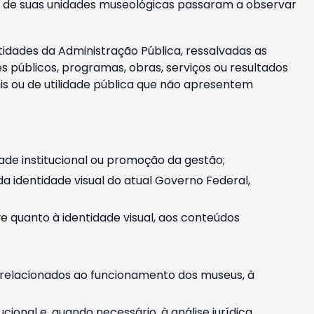
m e de suas unidades museológicas passaram a observar
tidades da Administração Pública, ressalvadas as
públicos, programas, obras, serviços ou resultados
is ou de utilidade pública que não apresentem
ade institucional ou promoção da gestão;
identidade visual do atual Governo Federal,
ive quanto à identidade visual, aos conteúdos
, relacionados ao funcionamento dos museus, à
onal e, quando necessário, à análise jurídica.