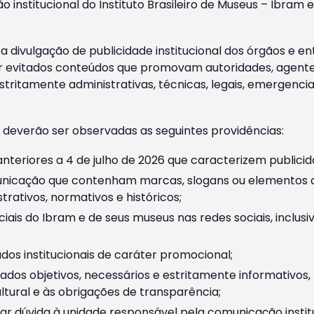
o institucional do Instituto Brasileiro de Museus – Ibra
 divulgação de publicidade institucional dos órgãos e en
 evitados conteúdos que promovam autoridades, agentes 
ritamente administrativas, técnicas, legais, emergencia
 deverão ser observadas as seguintes providências:
nteriores a 4 de julho de 2026 que caracterizem publicid
nicação que contenham marcas, slogans ou elementos da 
rativos, normativos e históricos;
ciais do Ibram e de seus museus nas redes sociais, inclus
os institucionais de caráter promocional;
dos objetivos, necessários e estritamente informativos
tural e às obrigações de transparência;
r dúvida à unidade responsável pela comunicação instituci