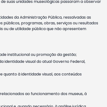
m e de suas unidades museológicas passaram a observar
tidades da Administração Pública, ressalvadas as
públicos, programas, obras, serviços ou resultados
is ou de utilidade pública que não apresentem
ade institucional ou promoção da gestão;
identidade visual do atual Governo Federal,
ive quanto à identidade visual, aos conteúdos
, relacionados ao funcionamento dos museus, à
onal e, quando necessário, à análise jurídica.