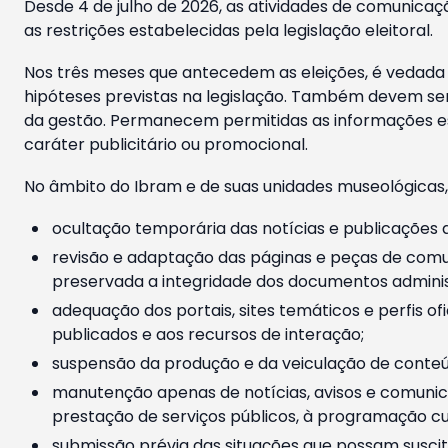
Desde 4 de julho de 2026, as atividades de comunicaçã
as restrições estabelecidas pela legislação eleitoral.
Nos três meses que antecedem as eleições, é vedada a
hipóteses previstas na legislação. Também devem ser
da gestão. Permanecem permitidas as informações est
caráter publicitário ou promocional.
No âmbito do Ibram e de suas unidades museológicas,
ocultação temporária das notícias e publicações a
revisão e adaptação das páginas e peças de comu
preservada a integridade dos documentos administ
adequação dos portais, sites temáticos e perfis ofi
publicados e aos recursos de interação;
suspensão da produção e da veiculação de conteúd
manutenção apenas de notícias, avisos e comunica
prestação de serviços públicos, à programação cul
submissão prévia das situações que possam suscita